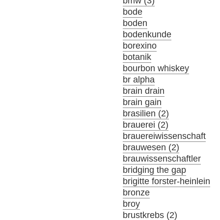
bmw (3)
bode
boden
bodenkunde
borexino
botanik
bourbon whiskey
br alpha
brain drain
brain gain
brasilien (2)
brauerei (2)
brauereiwissenschaft
brauwesen (2)
brauwissenschaftler
bridging the gap
brigitte forster-heinlein
bronze
broy
brustkrebs (2)