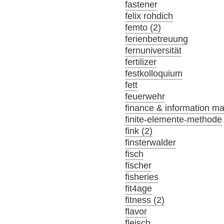
fastener
felix rohdich
femto (2)
ferienbetreuung
fernuniversität
fertilizer
festkolloquium
fett
feuerwehr
finance & information m
finite-elemente-methode
fink (2)
finsterwalder
fisch
fischer
fisheries
fit4age
fitness (2)
flavor
fleisch