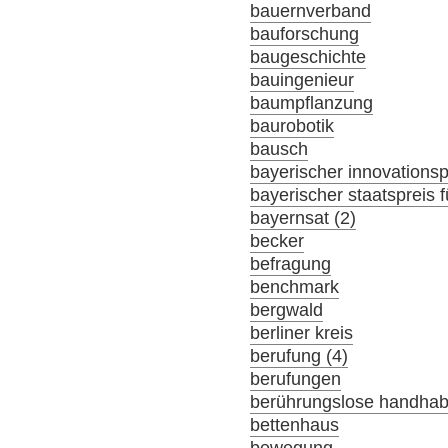
bauernverband
bauforschung
baugeschichte
bauingenieur
baumpflanzung
baurobotik
bausch
bayerischer innovationsp
bayerischer staatspreis f
bayernsat (2)
becker
befragung
benchmark
bergwald
berliner kreis
berufung (4)
berufungen
berührungslose handha
bettenhaus
bewegung