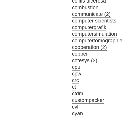
colitis ulcerosa
combustion
communicate (2)
computer scientists
computergrafik
computersimulation
computertomographie
cooperation (2)
copper
cotesys (3)
cpu
cpw
crc
ct
ctdm
custompacker
cvl
cyan