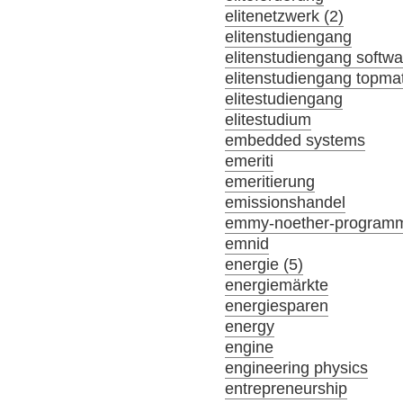
elitenetzwerk (2)
elitenstudiengang
elitenstudiengang softw
elitenstudiengang topma
elitestudiengang
elitestudium
embedded systems
emeriti
emeritierung
emissionshandel
emmy-noether-program
emnid
energie (5)
energiemärkte
energiesparen
energy
engine
engineering physics
entrepreneurship