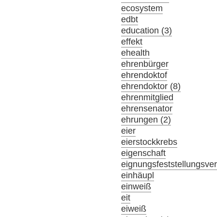
ecosystem
edbt
education (3)
effekt
ehealth
ehrenbürger
ehrendoktof
ehrendoktor (8)
ehrenmitglied
ehrensenator
ehrungen (2)
eier
eierstockkrebs
eigenschaft
eignungsfeststellungsve
einhäupl
einweiß
eit
eiweiß