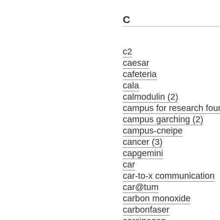
C
c2
caesar
cafeteria
cala
calmodulin (2)
campus for research fou
campus garching (2)
campus-cneipe
cancer (3)
capgemini
car
car-to-x communication
car@tum
carbon monoxide
carbonfaser