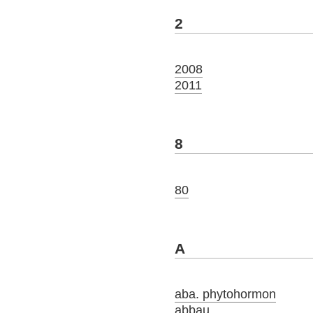
2
2008
2011
8
80
A
aba. phytohormon
abbau