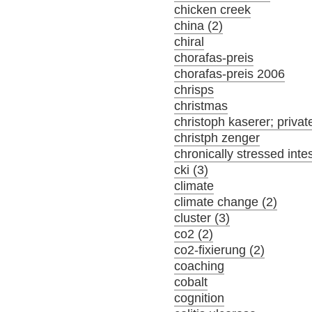
chicken creek
china (2)
chiral
chorafas-preis
chorafas-preis 2006
chrisps
christmas
christoph kaserer; privat
christph zenger
chronically stressed inte
cki (3)
climate
climate change (2)
cluster (3)
co2 (2)
co2-fixierung (2)
coaching
cobalt
cognition