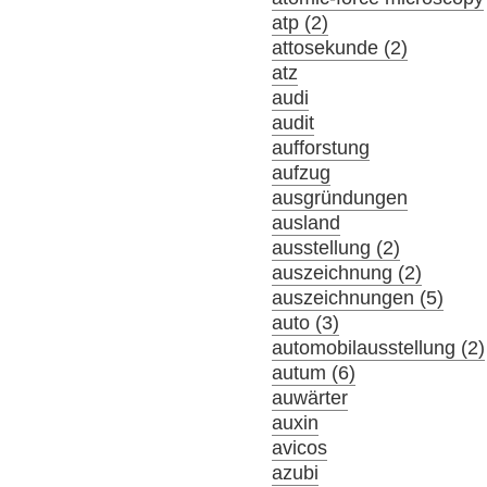
atp (2)
attosekunde (2)
atz
audi
audit
aufforstung
aufzug
ausgründungen
ausland
ausstellung (2)
auszeichnung (2)
auszeichnungen (5)
auto (3)
automobilausstellung (2)
autum (6)
auwärter
auxin
avicos
azubi