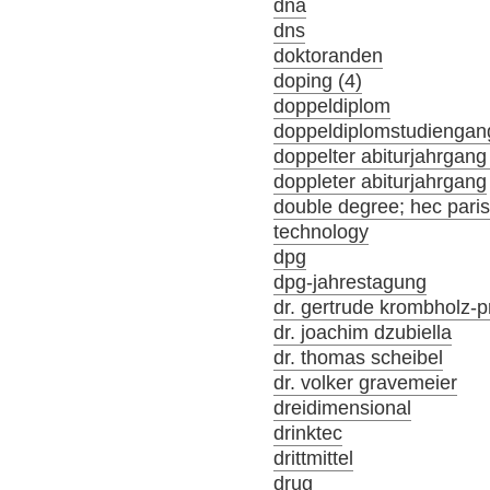
dna
dns
doktoranden
doping (4)
doppeldiplom
doppeldiplomstudiengan
doppelter abiturjahrgang
doppleter abiturjahrgang
double degree; hec par
technology
dpg
dpg-jahrestagung
dr. gertrude krombholz-p
dr. joachim dzubiella
dr. thomas scheibel
dr. volker gravemeier
dreidimensional
drinktec
drittmittel
drug