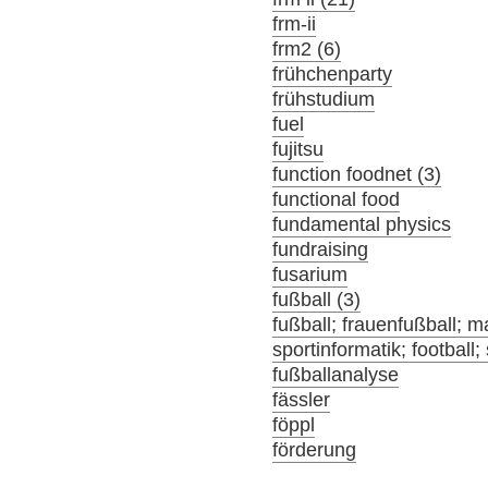
frm-ii
frm2 (6)
frühchenparty
frühstudium
fuel
fujitsu
function foodnet (3)
functional food
fundamental physics
fundraising
fusarium
fußball (3)
fußball; frauenfußball; m
sportinformatik; football;
fußballanalyse
fässler
föppl
förderung