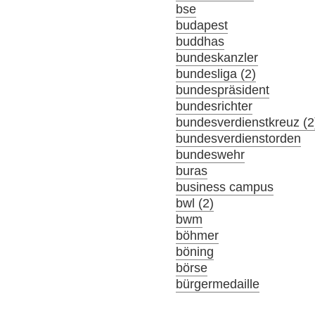
bse
budapest
buddhas
bundeskanzler
bundesliga (2)
bundespräsident
bundesrichter
bundesverdienstkreuz (2
bundesverdienstorden
bundeswehr
buras
business campus
bwl (2)
bwm
böhmer
böning
börse
bürgermedaille