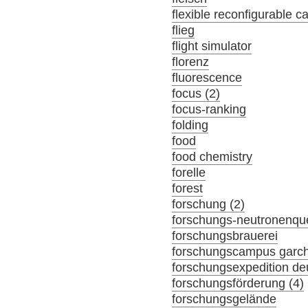
flexible reconfigurable c
flieg
flight simulator
florenz
fluorescence
focus (2)
focus-ranking
folding
food
food chemistry
forelle
forest
forschung (2)
forschungs-neutronenque
forschungsbrauerei
forschungscampus garc
forschungsexpedition de
forschungsförderung (4)
forschungsgelände