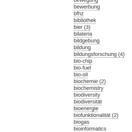
bewerbung
bfhz
bibliothek
bier (3)
bilateria
bildgebung
bildung
bildungsforschung (4)
bio-chip
bio-fuel
bio-oil
biochemie (2)
biochemistry
biodiversity
biodiversität
bioenergie
biofunktionalität (2)
biogas
bioinformatics