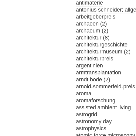
antimaterie
antonius schneider; allg
arbeitgeberpreis
archaeen (2)
archaeum (2)
architektur (8)
architekturgeschichte
architekturmuseum (2)
architekturpreis
argentinien
armtransplantation
arndt bode (2)
arnold-sommerfeld-preis
aroma
aromaforschung
assisted ambient living
astrogrid
astronomy day
astrophysics
atomic-force microscopy