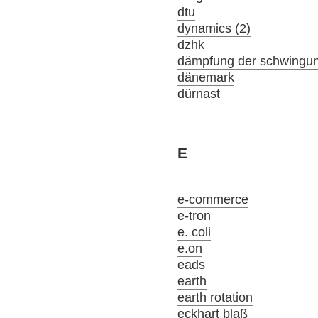
dtu
dynamics (2)
dzhk
dämpfung der schwingu
dänemark
dürnast
E
e-commerce
e-tron
e. coli
e.on
eads
earth
earth rotation
eckhart blaß