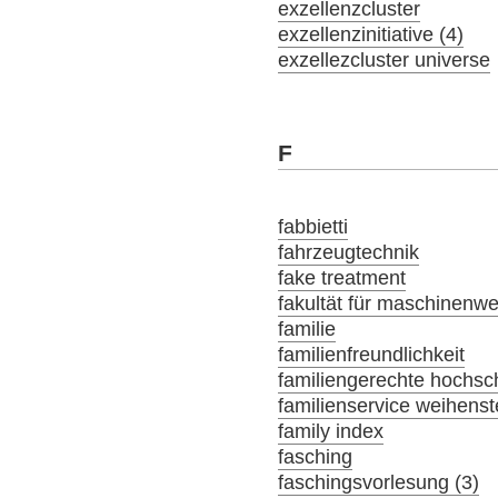
exzellenzcluster
exzellenzinitiative (4)
exzellezcluster universe
F
fabbietti
fahrzeugtechnik
fake treatment
fakultät für maschinenw
familie
familienfreundlichkeit
familiengerechte hochsch
familienservice weihens
family index
fasching
faschingsvorlesung (3)