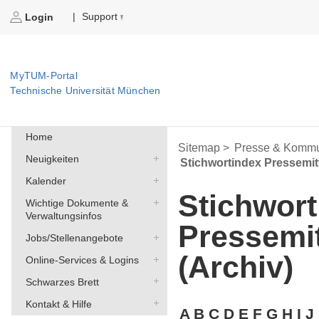
Support
|
Login
MyTUM-Portal
Technische Universität München
Home
Sitemap >
Presse & Kommu
Neuigkeiten
Stichwortindex Pressemit
Kalender
Stichwort
Wichtige Dokumente &
Verwaltungsinfos
Pressemi
Jobs/Stellenangebote
(Archiv)
Online-Services & Logins
Schwarzes Brett
Kontakt & Hilfe
A
B
C
D
E
F
G
H
I
J