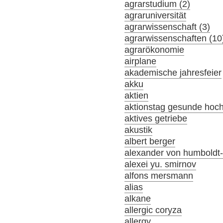
agrarstudium (2)
agraruniversität
agrarwissenschaft (3)
agrarwissenschaften (10
agrarökonomie
airplane
akademische jahresfeier
akku
aktien
aktionstag gesunde hoc
aktives getriebe
akustik
albert berger
alexander von humboldt-s
alexei yu. smirnov
alfons mersmann
alias
alkane
allergic coryza
allergy