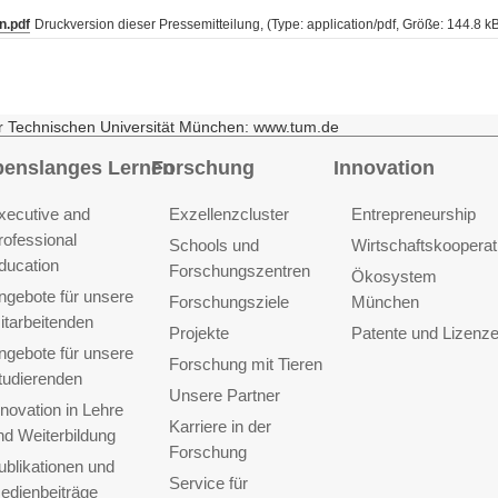
n.pdf
Druckversion dieser Pressemitteilung, (Type: application/pdf, Größe: 144.8 k
r Technischen Universität München: www.tum.de
benslanges Lernen
Forschung
Innovation
xecutive and
Exzellenzcluster
Entrepreneurship
rofessional
Schools und
Wirtschaftskooperat
ducation
Forschungszentren
Ökosystem
ngebote für unsere
Forschungsziele
München
itarbeitenden
Projekte
Patente und Lizenz
ngebote für unsere
Forschung mit Tieren
tudierenden
Unsere Partner
nnovation in Lehre
Karriere in der
nd Weiterbildung
Forschung
ublikationen und
Service für
edienbeiträge