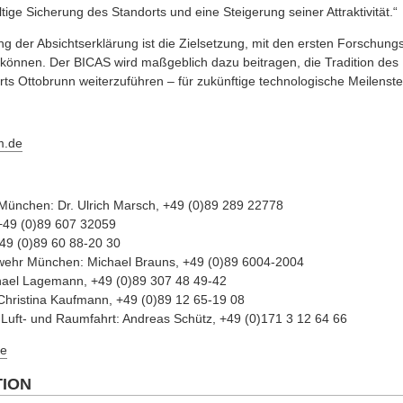
ige Sicherung des Standorts und eine Steigerung seiner Attraktivität.“
 der Absichtserklärung ist die Zielsetzung, mit den ersten Forschung
 können. Der BICAS wird maßgeblich dazu beitragen, die Tradition des
ts Ottobrunn weiterzuführen – für zukünftige technologische Meilenste
m.de
 München: Dr. Ulrich Marsch, +49 (0)89 289 22778
+49 (0)89 607 32059
49 (0)89 60 88-20 30
swehr München: Michael Brauns, +49 (0)89 6004-2004
chael Lagemann, +49 (0)89 307 48 49-42
hristina Kaufmann, +49 (0)89 12 65-19 08
Luft- und Raumfahrt: Andreas Schütz, +49 (0)171 3 12 64 66
e
TION