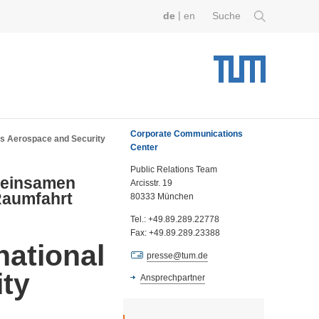
|
de
en
Suche
Corporate Communications
us Aerospace and Security
Center
Public Relations Team
emeinsamen
Arcisstr. 19
Raumfahrt
80333 München
Tel.: +49.89.289.22778
Fax: +49.89.289.23388
national
presse@tum.de
ty
Ansprechpartner