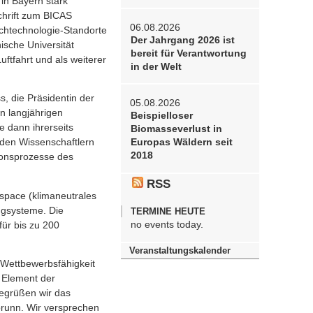
in Bayern stark
chrift zum BICAS
06.08.2026
ochtechnologie-Standorte
Der Jahrgang 2026 ist
sche Universität
bereit für Verantwortung
tfahrt und als weiterer
in der Welt
, die Präsidentin der
05.08.2026
n langjährigen
Beispielloser
 dann ihrerseits
Biomasseverlust in
den Wissenschaftlern
Europas Wäldern seit
2018
tionsprozesse des
RSS
space (klimaneutrales
ugsysteme. Die
TERMINE HEUTE
no events today.
ür bis zu 200
Veranstaltungskalender
 Wettbewerbsfähigkeit
 Element der
begrüßen wir das
runn. Wir versprechen