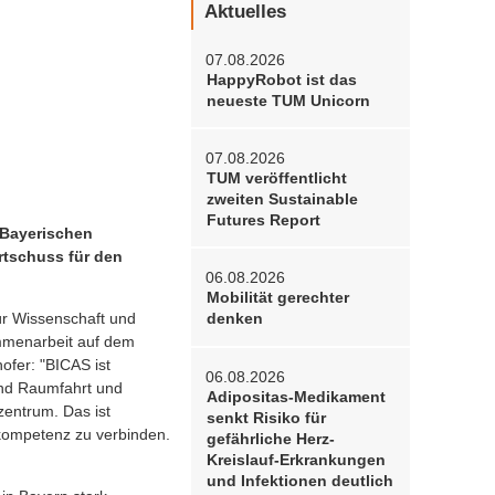
Aktuelles
07.08.2026
HappyRobot ist das
neueste TUM Unicorn
07.08.2026
TUM veröffentlicht
zweiten Sustainable
Futures Report
s Bayerischen
rtschuss für den
06.08.2026
Mobilität gerechter
ür Wissenschaft und
denken
ammenarbeit auf dem
ofer: "BICAS ist
06.08.2026
und Raumfahrt und
Adipositas-Medikament
zentrum. Das ist
senkt Risiko für
tskompetenz zu verbinden.
gefährliche Herz-
Kreislauf-Erkrankungen
und Infektionen deutlich