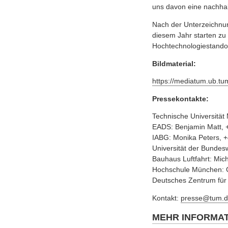
uns davon eine nachhalt
Nach der Unterzeichnung
diesem Jahr starten zu
Hochtechnologiestandor
Bildmaterial:
https://mediatum.ub.tu
Pressekontakte:
Technische Universität
EADS: Benjamin Matt, 
IABG: Monika Peters, +
Universität der Bunde
Bauhaus Luftfahrt: Mi
Hochschule München: C
Deutsches Zentrum für 
Kontakt:
presse@tum.d
MEHR INFORMA