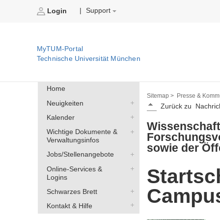
Support
|
Login
MyTUM-Portal
Technische Universität München
Home
Sitemap >
Presse & Kommu
Neuigkeiten
Zurück zu
Nachric
Kalender
Wissenschaft
Wichtige Dokumente &
Forschungsvo
Verwaltungsinfos
sowie der Öff
Jobs/Stellenangebote
Startsc
Online-Services &
Logins
Campus
Schwarzes Brett
Kontakt & Hilfe