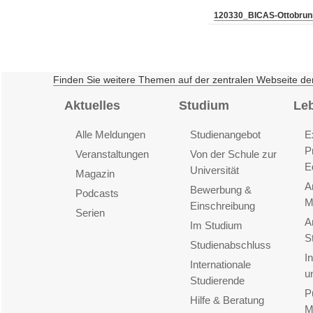
120330_BICAS-Ottobrun
Finden Sie weitere Themen auf der zentralen Webseite de
Aktuelles
Studium
Le
Alle Meldungen
Studienangebot
E
P
Veranstaltungen
Von der Schule zur
E
Universität
Magazin
A
Bewerbung &
Podcasts
M
Einschreibung
Serien
A
Im Studium
S
Studienabschluss
I
Internationale
u
Studierende
P
Hilfe & Beratung
M