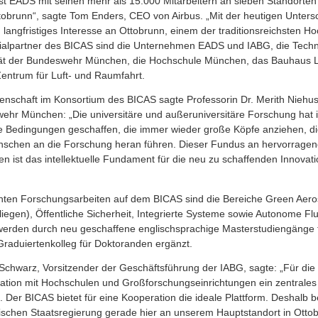
st EADS mit seinen mehr als 15.000 Mitarbeitern an sieben Standorten 
ttobrunn“, sagte Tom Enders, CEO von Airbus. „Mit der heutigen Unters
 langfristiges Interesse an Ottobrunn, einem der traditionsreichsten H
ialpartner des BICAS sind die Unternehmen EADS und IABG, die Techni
ät der Bundeswehr München, die Hochschule München, das Bauhaus Luf
entrum für Luft- und Raumfahrt.
senschaft im Konsortium des BICAS sagte Professorin Dr. Merith Niehuss
wehr München: „Die universitäre und außeruniversitäre Forschung hat i
e Bedingungen geschaffen, die immer wieder große Köpfe anziehen, die
schen an die Forschung heran führen. Dieser Fundus an hervorragen
en ist das intellektuelle Fundament für die neu zu schaffenden Innova
nten Forschungsarbeiten auf dem BICAS sind die Bereiche Green Aero
iegen), Öffentliche Sicherheit, Integrierte Systeme sowie Autonome Fl
werden durch neu geschaffene englischsprachige Masterstudiengänge f
Graduiertenkolleg für Doktoranden ergänzt.
 Schwarz, Vorsitzender der Geschäftsführung der IABG, sagte: „Für die
ration mit Hochschulen und Großforschungseinrichtungen ein zentrales
 Der BICAS bietet für eine Kooperation die ideale Plattform. Deshalb 
chen Staatsregierung gerade hier an unserem Hauptstandort in Ottob