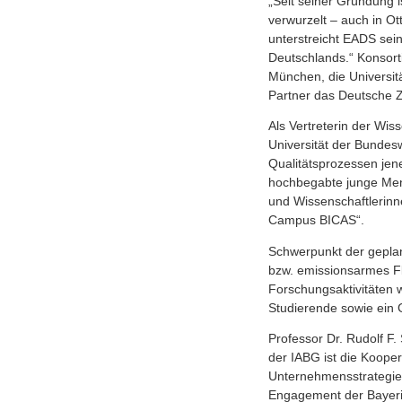
„Seit seiner Gründung i
verwurzelt – auch in O
unterstreicht EADS sein
Deutschlands.“ Konsort
München, die Universit
Partner das Deutsche Z
Als Vertreterin der Wis
Universität der Bundes
Qualitätsprozessen jen
hochbegabte junge Men
und Wissenschaftlerinn
Campus BICAS“.
Schwerpunkt der gepla
bzw. emissionsarmes Fl
Forschungsaktivitäten 
Studierende sowie ein 
Professor Dr. Rudolf F.
der IABG ist die Koope
Unternehmensstrategie.
Engagement der Bayeris