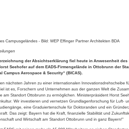
des Campusgeländes - Bild: WEP Effinger Partner Architekten BDA
eilungen
nterzeichnung der Absichtserklärung fiel heute in Anwesenheit de
Horst Seehofer auf dem EADS-Firmengelände in Ottobrunn der Sta
nal Campus Aerospace & Security“ (BICAS).
den nächsten Jahren zu einer internationalen Innovationsdrehscheibe f
 Ziel ist es, Forschern und Unternehmen aus der ganzen Welt die Zus
 am Standort Ottobrunn zu ermöglichen. Ministerpräsident Horst Seeh
nkultur. Wir investieren und vernetzen Grundlagenforschung für Luft- 
Studiengänge, eine Graduiertenschule für Doktoranden und ein Gründer
raft. Das zeigt: Bayern hat die Kraft, finanzielle Stabilität und Zukunf
enschaft und Wirtschaft am Standort Ottobrunn und in ganz Bayern!"