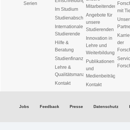
Einschreibung
Serien
Forsc
Mitarbeitenden
Im Studium
mit Ti
Angebote für
Studienabschluss
Unser
unsere
Internationale
Partn
Studierenden
Studierende
Karrie
Innovation in
Hilfe &
der
Lehre und
Beratung
Forsc
Weiterbildung
Studienfinanzierung
Servic
Publikationen
Forsc
Lehre &
und
Qualitätsmanagement
Medienbeiträge
Kontakt
Kontakt
Jobs
Feedback
Presse
Datenschutz