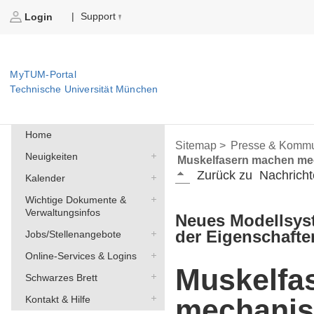
Support
|
Login
MyTUM-Portal
Technische Universität München
Home
Sitemap >
Presse & Kommu
Neuigkeiten
Muskelfasern machen me
Zurück zu
Nachricht
Kalender
Wichtige Dokumente &
Verwaltungsinfos
Neues Modellsys
der Eigenschafte
Jobs/Stellenangebote
Online-Services & Logins
Muskelfa
Schwarzes Brett
mechani
Kontakt & Hilfe