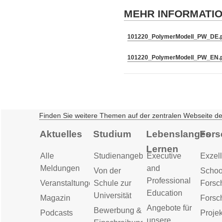
MEHR INFORMATI
101220_PolymerModell_PW_DE.
101220_PolymerModell_PW_EN.
Finden Sie weitere Themen auf der zentralen Webseite d
Aktuelles
Studium
Lebenslanges
Fors
Lernen
Alle
Studienangebot
Executive
Exzell
Meldungen
and
Von der
Schoo
Professional
Veranstaltungen
Schule zur
Forsc
Education
Universität
Magazin
Forsc
Angebote für
Bewerbung &
Podcasts
Proje
unsere