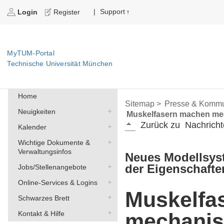
Support
|
Login
Register
MyTUM-Portal
Technische Universität München
Home
Sitemap >
Presse & Kommu
Neuigkeiten
Muskelfasern machen me
Zurück zu
Nachricht
Kalender
Wichtige Dokumente &
Verwaltungsinfos
Neues Modellsys
der Eigenschafte
Jobs/Stellenangebote
Online-Services & Logins
Muskelfa
Schwarzes Brett
mechani
Kontakt & Hilfe