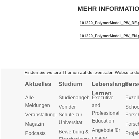
MEHR INFORMATI
101220_PolymerModell_PW_DE.
101220_PolymerModell_PW_EN.
Finden Sie weitere Themen auf der zentralen Webseite d
Aktuelles
Studium
Lebenslanges
Fors
Lernen
Alle
Studienangebot
Executive
Exzell
Meldungen
and
Von der
Schoo
Professional
Veranstaltungen
Schule zur
Forsc
Education
Universität
Magazin
Forsc
Angebote für
Bewerbung &
Podcasts
Proje
unsere