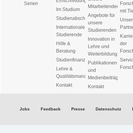
Einschreibung
Serien
Forsc
Mitarbeitenden
Im Studium
mit Ti
Angebote für
Studienabschluss
Unser
unsere
Internationale
Partn
Studierenden
Studierende
Karrie
Innovation in
Hilfe &
der
Lehre und
Beratung
Forsc
Weiterbildung
Studienfinanzierung
Servic
Publikationen
Forsc
Lehre &
und
Qualitätsmanagement
Medienbeiträge
Kontakt
Kontakt
Jobs
Feedback
Presse
Datenschutz