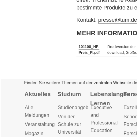
direkt in chemische Reak
bestimmte Produkte zu 
Kontakt:
presse@tum.d
MEHR INFORMATI
101108_HF-
Druckversion der 
Preis_PI.pdf
download, Größe:
Finden Sie weitere Themen auf der zentralen Webseite d
Aktuelles
Studium
Lebenslanges
Fors
Lernen
Alle
Studienangebot
Executive
Exzell
Meldungen
and
Von der
Schoo
Professional
Veranstaltungen
Schule zur
Forsc
Education
Universität
Magazin
Forsc