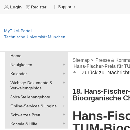
Support
|
Login
Register
MyTUM-Portal
Technische Universität München
Home
Sitemap >
Presse & Kommu
Neuigkeiten
Hans-Fischer-Preis für 
Zurück zu
Nachricht
Kalender
Wichtige Dokumente &
Verwaltungsinfos
18. Hans-Fische
Bioorganische C
Jobs/Stellenangebote
Online-Services & Logins
Hans-Fisc
Schwarzes Brett
TUM-Bioc
Kontakt & Hilfe