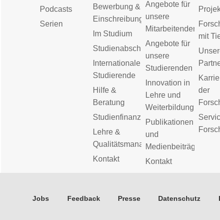
Angebote für
Bewerbung &
Podcasts
Proje
unsere
Einschreibung
Serien
Forsc
Mitarbeitenden
Im Studium
mit Ti
Angebote für
Studienabschluss
Unser
unsere
Internationale
Partn
Studierenden
Studierende
Karrie
Innovation in
Hilfe &
der
Lehre und
Beratung
Forsc
Weiterbildung
Studienfinanzierung
Servic
Publikationen
Forsc
Lehre &
und
Qualitätsmanagement
Medienbeiträge
Kontakt
Kontakt
Jobs
Feedback
Presse
Datenschutz