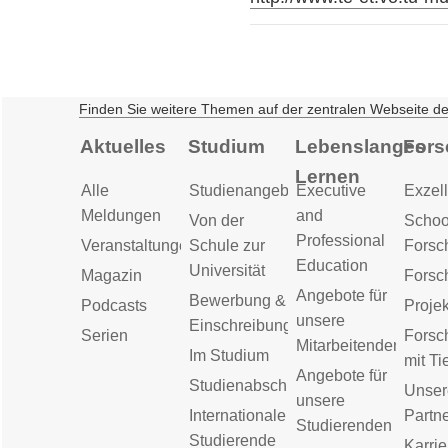
Finden Sie weitere Themen auf der zentralen Webseite d
Aktuelles
Studium
Lebenslanges
Fors
Lernen
Alle
Studienangebot
Executive
Exzell
Meldungen
and
Von der
Schoo
Professional
Veranstaltungen
Schule zur
Forsc
Education
Universität
Magazin
Forsc
Angebote für
Bewerbung &
Podcasts
Proje
unsere
Einschreibung
Serien
Forsc
Mitarbeitenden
Im Studium
mit Ti
Angebote für
Studienabschluss
Unser
unsere
Internationale
Partn
Studierenden
Studierende
Karrie