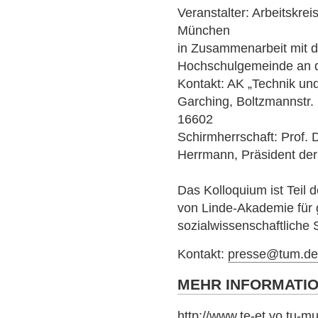
Veranstalter: Arbeitskrei
München
in Zusammenarbeit mit d
Hochschulgemeinde an 
Kontakt: AK „Technik un
Garching, Boltzmannstr. 
16602
Schirmherrschaft: Prof. D
Herrmann, Präsident de
Das Kolloquium ist Teil 
von Linde-Akademie für g
sozialwissenschaftliche
Kontakt:
presse@tum.d
MEHR INFORMATI
http://www.te-et.vo.tu-