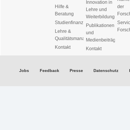
Innovation in
Hilfe &
der
Lehre und
Beratung
Forsc
Weiterbildung
Studienfinanzierung
Servic
Publikationen
Forsc
Lehre &
und
Qualitätsmanagement
Medienbeiträge
Kontakt
Kontakt
Jobs
Feedback
Presse
Datenschutz