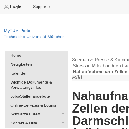
Support
|
Login
MyTUM-Portal
Technische Universität München
Home
Sitemap >
Presse & Kommu
Neuigkeiten
Stress in Mitochondrien tr
Nahaufnahme von Zellen d
Kalender
Bild
Wichtige Dokumente &
Verwaltungsinfos
Nahaufn
Jobs/Stellenangebote
Zellen de
Online-Services & Logins
Schwarzes Brett
Darmschl
Kontakt & Hilfe