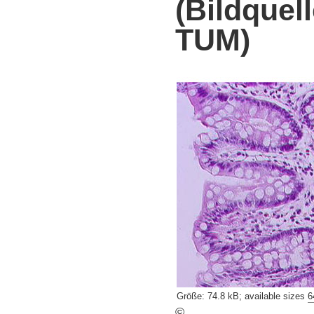
(Bildquell
TUM)
Größe
:
74.8 kB
;
available sizes
6
©