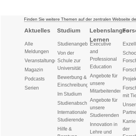
Finden Sie weitere Themen auf der zentralen Webseite d
Aktuelles
Studium
Lebenslanges
Fors
Lernen
Alle
Studienangebot
Executive
Exzell
Meldungen
and
Von der
Schoo
Professional
Veranstaltungen
Schule zur
Forsc
Education
Universität
Magazin
Forsc
Angebote für
Bewerbung &
Podcasts
Proje
unsere
Einschreibung
Serien
Forsc
Mitarbeitenden
Im Studium
mit Ti
Angebote für
Studienabschluss
Unser
unsere
Internationale
Partn
Studierenden
Studierende
Karrie
Innovation in
Hilfe &
der
Lehre und