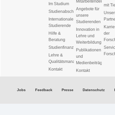
Mitarbeitenden
Im Studium
mit Ti
Angebote für
Studienabschluss
Unser
unsere
Internationale
Partn
Studierenden
Studierende
Karrie
Innovation in
Hilfe &
der
Lehre und
Beratung
Forsc
Weiterbildung
Studienfinanzierung
Servic
Publikationen
Forsc
Lehre &
und
Qualitätsmanagement
Medienbeiträge
Kontakt
Kontakt
Jobs
Feedback
Presse
Datenschutz