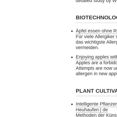
detailed study by 
BIOTECHNOLO
Äpfel essen ohne R
Für viele Allergike
das wichtigste Alle
vermeiden.
Enjoying apples wit
Apples are a forbidd
Attempts are now u
allergen in new appl
PLANT CULTIV
Intelligente Pflanz
Heuhaufen | de
Methoden der Künstl