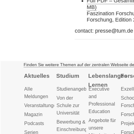
Full PDF – Gesamte
MB)
Faszination Forschu
Forschung, Edition 
contact: presse@tum.de
Finden Sie weitere Themen auf der zentralen Webseite d
Aktuelles
Studium
Lebenslanges
Fors
Lernen
Alle
Studienangebot
Executive
Exzell
Meldungen
and
Von der
Schoo
Professional
Veranstaltungen
Schule zur
Forsc
Education
Universität
Magazin
Forsc
Angebote für
Bewerbung &
Podcasts
Proje
unsere
Einschreibung
Serien
Forsc