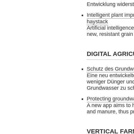
Entwicklung widerst
Intelligent plant im
haystack
Artificial intellige
new, resistant grain
DIGITAL AGRI
Schutz des Grundwa
Eine neu entwickelte
weniger Dünger un
Grundwasser zu sc
Protecting groundw
A new app aims to h
and manure, thus pr
VERTICAL FAR