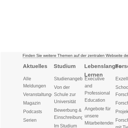
Finden Sie weitere Themen auf der zentralen Webseite d
Aktuelles
Studium
Lebenslanges
Fors
Lernen
Alle
Studienangebot
Executive
Exzell
Meldungen
and
Von der
Schoo
Professional
Veranstaltungen
Schule zur
Forsc
Education
Universität
Magazin
Forsc
Angebote für
Bewerbung &
Podcasts
Proje
unsere
Einschreibung
Serien
Forsc
Mitarbeitenden
Im Studium
mit Ti