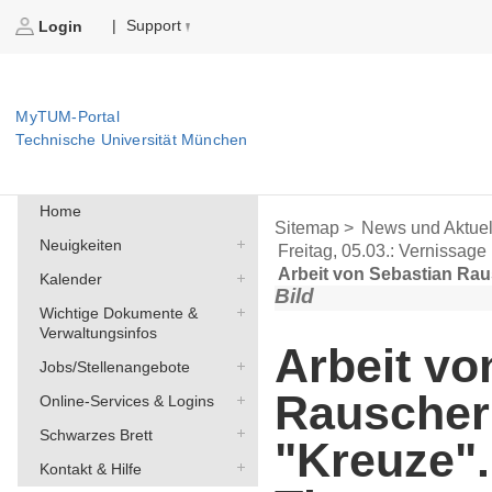
Support
|
Login
MyTUM-Portal
Technische Universität München
Home
Sitemap >
News und Aktuel
Neuigkeiten
Freitag, 05.03.: Vernissag
Arbeit von Sebastian Ra
Kalender
Bild
Wichtige Dokumente &
Verwaltungsinfos
Arbeit vo
Jobs/Stellenangebote
Rauscher
Online-Services & Logins
Schwarzes Brett
"Kreuze".
Kontakt & Hilfe