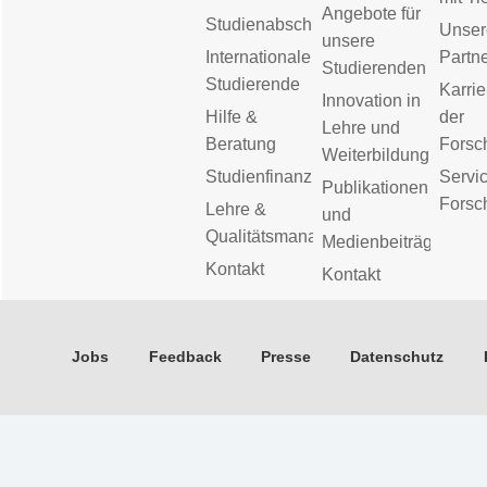
Angebote für
Studienabschluss
Unser
unsere
Internationale
Partn
Studierenden
Studierende
Karrie
Innovation in
Hilfe &
der
Lehre und
Beratung
Forsc
Weiterbildung
Studienfinanzierung
Servic
Publikationen
Forsc
Lehre &
und
Qualitätsmanagement
Medienbeiträge
Kontakt
Kontakt
Jobs
Feedback
Presse
Datenschutz