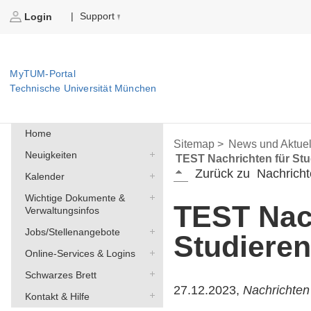
Support
|
Login
MyTUM-Portal
Technische Universität München
Home
Sitemap >
News und Aktuel
Neuigkeiten
TEST Nachrichten für St
Zurück zu
Nachricht
Kalender
Wichtige Dokumente &
TEST Nach
Verwaltungsinfos
Jobs/Stellenangebote
Studiere
Online-Services & Logins
Schwarzes Brett
27.12.2023,
Nachrichten
Kontakt & Hilfe