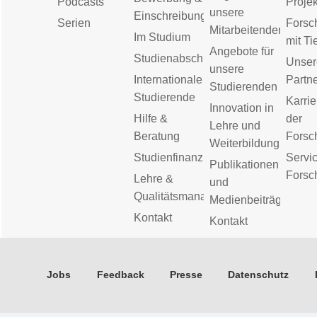
Podcasts
Proje
unsere
Einschreibung
Serien
Forsc
Mitarbeitenden
Im Studium
mit Ti
Angebote für
Studienabschluss
Unser
unsere
Internationale
Partn
Studierenden
Studierende
Karrie
Innovation in
Hilfe &
der
Lehre und
Beratung
Forsc
Weiterbildung
Studienfinanzierung
Servic
Publikationen
Forsc
Lehre &
und
Qualitätsmanagement
Medienbeiträge
Kontakt
Kontakt
Jobs
Feedback
Presse
Datenschutz