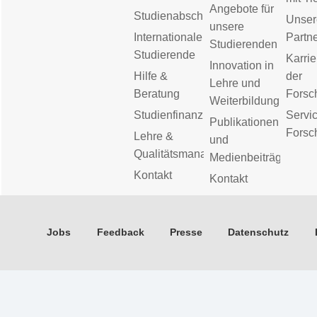
Angebote für
Studienabschluss
Unser
unsere
Internationale
Partn
Studierenden
Studierende
Karrie
Innovation in
Hilfe &
der
Lehre und
Beratung
Forsc
Weiterbildung
Studienfinanzierung
Servic
Publikationen
Forsc
Lehre &
und
Qualitätsmanagement
Medienbeiträge
Kontakt
Kontakt
Jobs
Feedback
Presse
Datenschutz