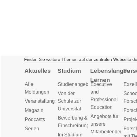
Finden Sie weitere Themen auf der zentralen Webseite d
Aktuelles
Studium
Lebenslanges
Fors
Lernen
Alle
Studienangebot
Executive
Exzell
Meldungen
and
Von der
Schoo
Professional
Veranstaltungen
Schule zur
Forsc
Education
Universität
Magazin
Forsc
Angebote für
Bewerbung &
Podcasts
Proje
unsere
Einschreibung
Serien
Forsc
Mitarbeitenden
Im Studium
mit Ti