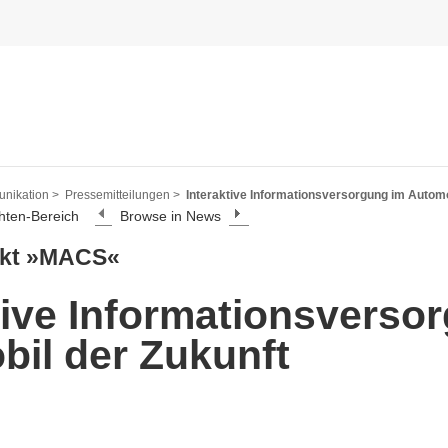
nikation >
Pressemitteilungen >
Interaktive Informationsversorgung im Automo
hten-Bereich
Browse in News
ekt »MACS«
tive Informationsverso
il der Zukunft