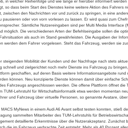
b, in welcher Reihenfolge und wie lange er hierüber informiert werden 
gt, so dass beim Start des Dienstes keine weitere Aktion des Fahrers nö
it, zwischen den Nachrichten vor und zurück zu springen, in eine ande
zu pausieren oder von vorn vorlesen zu lassen. Er wird quasi zum Chef
ensprecher. Sämtliche Nutzereingaben sind per Multi Media Interface 
ad möglich. Die verschiedenen Arten der Befehlseingabe sollen die opt
Fahrsituation als auch im Stand gewährleisten. Die Ausgaben der Info
hten werden dem Fahrer vorgelesen. Steht das Fahrzeug, werden sie zus
steigenden Mobilität der Kunden und der Nachfrage nach stets aktuel
 schnell und zielgerichtet noch mehr Dienste ins Fahrzeug zu bringen
attform geschaffen, auf deren Basis weitere Informationsangebote run
rden können. Neu konzipierte Dienste können damit über einfache Schni
 des Fahrzeugs angeschlossen werden. Die offene Plattform öffnet die 
m TUM-Lehrstuhl für Wirtschaftsinformatik etwa werden momentan neu
hrer und Fahrzeug über virtuelle Personen, so genannte Avatare, überp
 MACS MyNews in einem Audi A6 Avant selbst testen konnten, stieß der 
agung sammelten Mitarbeiter des TUM-Lehrstuhls für Betriebswirtschaf
ement detaillierte Erkenntnisse über die Nutzerakzeptanz. Zunächst be
rch die im Fahrzeug verbrachte Zeit entsteht: Mehr als 40 Prozent aller