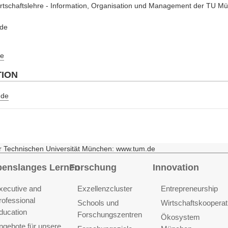
wirtschaftslehre - Information, Organisation und Management der TU M
.de
e
TION
.de
r Technischen Universität München: www.tum.de
benslanges Lernen
Forschung
Innovation
xecutive and
Exzellenzcluster
Entrepreneurship
rofessional
Schools und
Wirtschaftskooperat
ducation
Forschungszentren
Ökosystem
ngebote für unsere