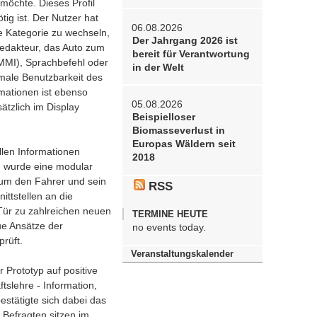
möchte. Dieses Profil
tig ist. Der Nutzer hat
06.08.2026
re Kategorie zu wechseln,
Der Jahrgang 2026 ist
redakteur, das Auto zum
bereit für Verantwortung
(MMI), Sprachbefehl oder
in der Welt
imale Benutzbarkeit des
rmationen ist ebenso
05.08.2026
ätzlich im Display
Beispielloser
Biomasseverlust in
Europas Wäldern seit
len Informationen
2018
, wurde eine modular
d um den Fahrer und sein
RSS
ttstellen an die
Tür zu zahlreichen neuen
TERMINE HEUTE
e Ansätze der
no events today.
rüft.
Veranstaltungskalender
Prototyp auf positive
tslehre - Information,
stätigte sich dabei das
 Befragten sitzen im