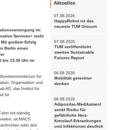
Aktuelles
07.08.2026
HappyRobot ist das
neueste TUM Unicorn
mationsversorgung im
ative Services« steht
07.08.2026
 Mit großem Erfolg
TUM veröffentlicht
n Berlin einen
zweiten Sustainable
der
Futures Report
 bis 13.30 Uhr im
06.08.2026
 Bundesministerium für
Mobilität gerechter
tion, Organisation und
denken
i AG, das Institut für
ut für
06.08.2026
Adipositas-Medikament
senkt Risiko für
ahrt mit ständig
gefährliche Herz-
meiden, ist MACS
Kreislauf-Erkrankungen
nachrichten oder den
und Infektionen deutlich