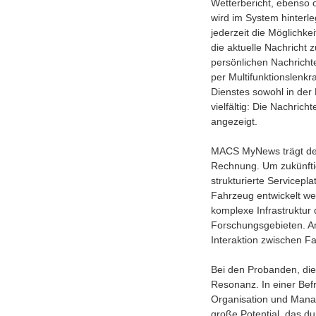
Wetterbericht, ebenso o
wird im System hinterle
jederzeit die Möglichke
die aktuelle Nachricht 
persönlichen Nachricht
per Multifunktionslenkr
Dienstes sowohl in der 
vielfältig: Die Nachric
angezeigt.
MACS MyNews trägt der 
Rechnung. Um zukünftig
strukturierte Servicepl
Fahrzeug entwickelt we
komplexe Infrastruktur
Forschungsgebieten. A
Interaktion zwischen Fa
Bei den Probanden, die
Resonanz. In einer Befr
Organisation und Manag
große Potential, das du