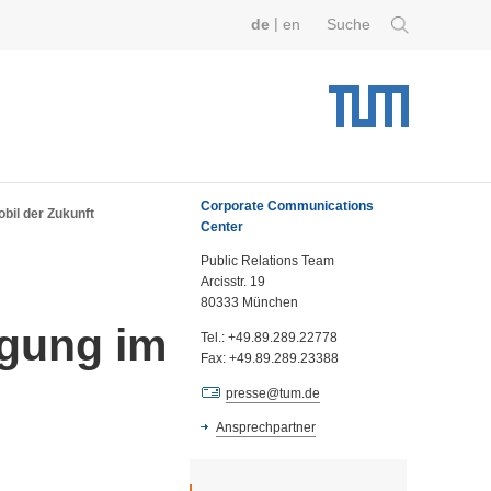
|
de
en
Suche
Corporate Communications
bil der Zukunft
Center
Public Relations Team
Arcisstr. 19
80333 München
rgung im
Tel.: +49.89.289.22778
Fax: +49.89.289.23388
presse@tum.de
Ansprechpartner