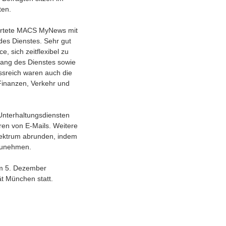
ten.
ewertete MACS MyNews mit
des Dienstes. Sehr gut
, sich zeitflexibel zu
fang des Dienstes sowie
ssreich waren auch die
Finanzen, Verkehr und
 Unterhaltungsdiensten
en von E-Mails. Weitere
pektrum abrunden, indem
rzunehmen.
am 5. Dezember
ät München statt.