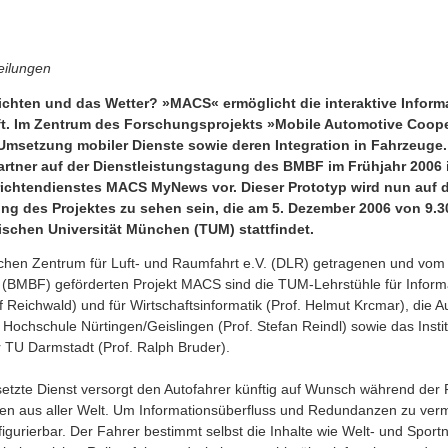
eilungen
ichten und das Wetter? »MACS« ermöglicht die interaktive Infor
t. Im Zentrum des Forschungsprojekts »Mobile Automotive Cooper
Umsetzung mobiler Dienste sowie deren Integration in Fahrzeuge.
artner auf der Dienstleistungstagung des BMBF im Frühjahr 2006 i
ichtendienstes MACS MyNews vor. Dieser Prototyp wird nun auf 
g des Projektes zu sehen sein, die am 5. Dezember 2006 von 9.30
ischen Universität München (TUM) stattfindet.
chen Zentrum für Luft- und Raumfahrt e.V. (DLR) getragenen und vom
(BMBF) geförderten Projekt MACS sind die TUM-Lehrstühle für Informa
Reichwald) und für Wirtschaftsinformatik (Prof. Helmut Krcmar), die Aud
 Hochschule Nürtingen/Geislingen (Prof. Stefan Reindl) sowie das Instit
r TU Darmstadt (Prof. Ralph Bruder).
etzte Dienst versorgt den Autofahrer künftig auf Wunsch während der F
hten aus aller Welt. Um Informationsüberfluss und Redundanzen zu ver
igurierbar. Der Fahrer bestimmt selbst die Inhalte wie Welt- und Sport