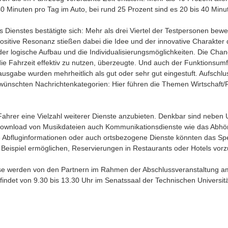
0 Minuten pro Tag im Auto, bei rund 25 Prozent sind es 20 bis 40 Minu
des Dienstes bestätigte sich: Mehr als drei Viertel der Testpersonen b
positive Resonanz stießen dabei die Idee und der innovative Charakter 
r logische Aufbau und die Individualisierungsmöglichkeiten. Die Chance
die Fahrzeit effektiv zu nutzen, überzeugte. Und auch der Funktionsum
sgabe wurden mehrheitlich als gut oder sehr gut eingestuft. Aufschlu
ünschten Nachrichtenkategorien: Hier führen die Themen Wirtschaft/
 Fahrer eine Vielzahl weiterer Dienste anzubieten. Denkbar sind neben
Download von Musikdateien auch Kommunikationsdienste wie das Abhör
e Abfluginformationen oder auch ortsbezogene Dienste könnten das S
Beispiel ermöglichen, Reservierungen in Restaurants oder Hotels vo
sse werden von den Partnern im Rahmen der Abschlussveranstaltung 
 findet von 9.30 bis 13.30 Uhr im Senatssaal der Technischen Universit