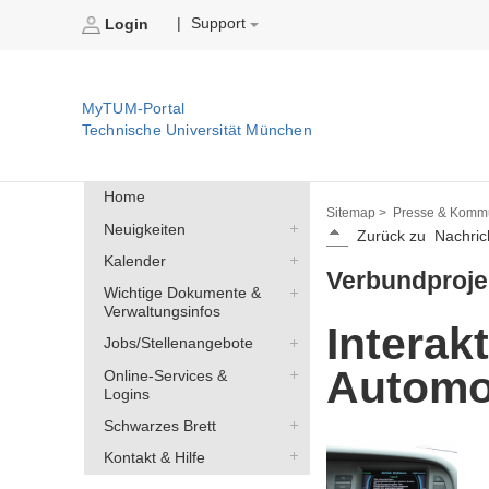
Support
|
Login
MyTUM-Portal
Technische Universität München
Home
Sitemap >
Presse & Kommu
Neuigkeiten
Zurück zu
Nachric
Kalender
Verbundproj
Wichtige Dokumente &
Verwaltungsinfos
Interak
Jobs/Stellenangebote
Automob
Online-Services &
Logins
Schwarzes Brett
Kontakt & Hilfe