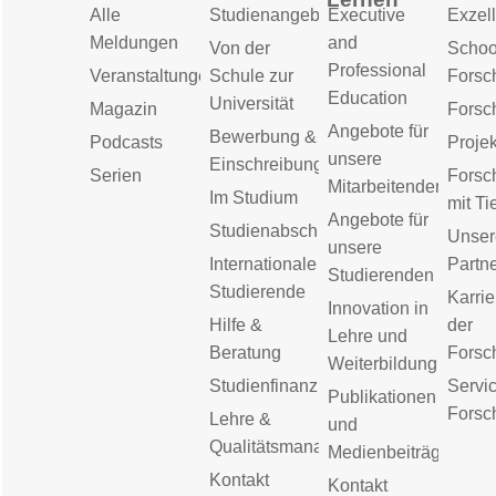
Alle
Studienangebot
Executive
Exzell
Meldungen
and
Von der
Schoo
Professional
Veranstaltungen
Schule zur
Forsc
Education
Universität
Magazin
Forsc
Angebote für
Bewerbung &
Podcasts
Proje
unsere
Einschreibung
Serien
Forsc
Mitarbeitenden
Im Studium
mit Ti
Angebote für
Studienabschluss
Unser
unsere
Internationale
Partn
Studierenden
Studierende
Karrie
Innovation in
Hilfe &
der
Lehre und
Beratung
Forsc
Weiterbildung
Studienfinanzierung
Servic
Publikationen
Forsc
Lehre &
und
Qualitätsmanagement
Medienbeiträge
Kontakt
Kontakt