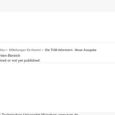
les >
Mitteilungen für Alumni >
Die TUM informiert - Neue Ausgabe
hten-Bereich
pired or not yet published.
r Technischen Universität München: www.tum.de