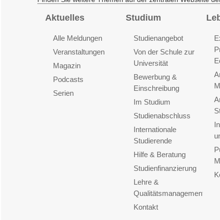
Aktuelles
Studium
Le
Alle Meldungen
Studienangebot
E
P
Veranstaltungen
Von der Schule zur
E
Universität
Magazin
A
Bewerbung &
Podcasts
M
Einschreibung
Serien
A
Im Studium
S
Studienabschluss
I
Internationale
u
Studierende
P
Hilfe & Beratung
M
Studienfinanzierung
K
Lehre &
Qualitätsmanagement
Kontakt