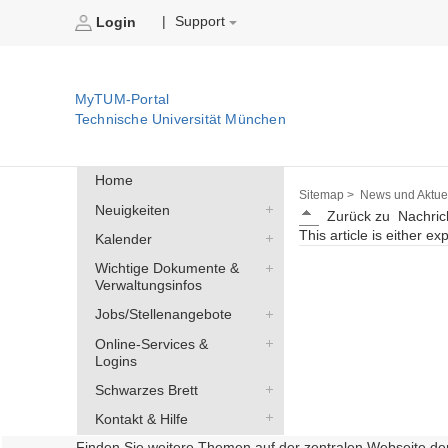
Support
|
Login
MyTUM-Portal
Technische Universität München
Home
Sitemap >
News und Aktuel
Neuigkeiten
Zurück zu
Nachric
This article is either ex
Kalender
Wichtige Dokumente &
Verwaltungsinfos
Jobs/Stellenangebote
Online-Services &
Logins
Schwarzes Brett
Kontakt & Hilfe
Finden Sie weitere Themen auf der zentralen Webseite de