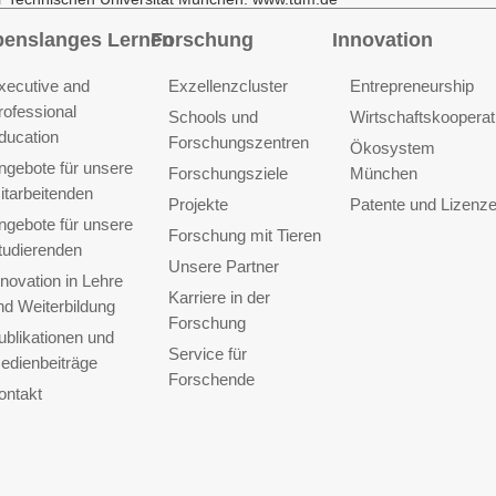
benslanges Lernen
Forschung
Innovation
xecutive and
Exzellenzcluster
Entrepreneurship
rofessional
Schools und
Wirtschaftskooperat
ducation
Forschungszentren
Ökosystem
ngebote für unsere
Forschungsziele
München
itarbeitenden
Projekte
Patente und Lizenz
ngebote für unsere
Forschung mit Tieren
tudierenden
Unsere Partner
nnovation in Lehre
Karriere in der
nd Weiterbildung
Forschung
ublikationen und
Service für
edienbeiträge
Forschende
ontakt