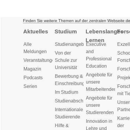
Finden Sie weitere Themen auf der zentralen Webseite d
Aktuelles
Studium
Lebenslanges
Fors
Lernen
Alle
Studienangebot
Executive
Exzell
Meldungen
and
Von der
Schoo
Professional
Veranstaltungen
Schule zur
Forsc
Education
Universität
Magazin
Forsc
Angebote für
Bewerbung &
Podcasts
Proje
unsere
Einschreibung
Serien
Forsc
Mitarbeitenden
Im Studium
mit Ti
Angebote für
Studienabschluss
Unser
unsere
Internationale
Partn
Studierenden
Studierende
Karrie
Innovation in
Hilfe &
der
Lehre und