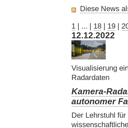
Diese News al
1
|
... |
18
|
19
|
2
12.12.2022
Visualisierung e
Radardaten
Kamera-Radar-
autonomer F
Der Lehrstuhl fü
wissenschaftliche