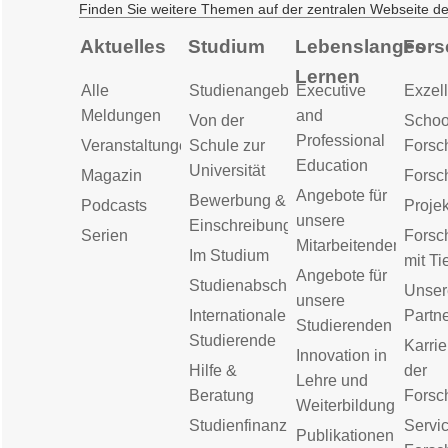
Finden Sie weitere Themen auf der zentralen Webseite d
Aktuelles
Studium
Lebenslanges
Fors
Lernen
Alle
Studienangebot
Executive
Exzell
Meldungen
and
Von der
Schoo
Professional
Veranstaltungen
Schule zur
Forsc
Education
Universität
Magazin
Forsc
Angebote für
Bewerbung &
Podcasts
Proje
unsere
Einschreibung
Serien
Forsc
Mitarbeitenden
Im Studium
mit Ti
Angebote für
Studienabschluss
Unser
unsere
Internationale
Partn
Studierenden
Studierende
Karrie
Innovation in
Hilfe &
der
Lehre und
Beratung
Forsc
Weiterbildung
Studienfinanzierung
Servic
Publikationen