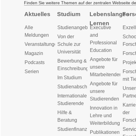
Finden Sie weitere Themen auf der zentralen Webseite d
Aktuelles
Studium
Lebenslanges
Fors
Lernen
Alle
Studienangebot
Executive
Exzell
Meldungen
and
Von der
Schoo
Professional
Veranstaltungen
Schule zur
Forsc
Education
Universität
Magazin
Forsc
Angebote für
Bewerbung &
Podcasts
Proje
unsere
Einschreibung
Serien
Forsc
Mitarbeitenden
Im Studium
mit Ti
Angebote für
Studienabschluss
Unser
unsere
Internationale
Partn
Studierenden
Studierende
Karrie
Innovation in
Hilfe &
der
Lehre und
Beratung
Forsc
Weiterbildung
Studienfinanzierung
Servic
Publikationen