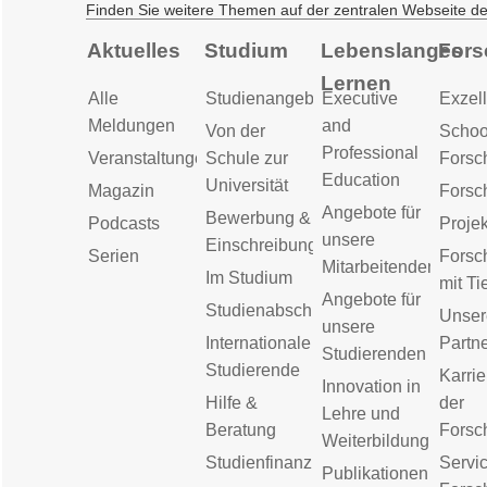
Finden Sie weitere Themen auf der zentralen Webseite d
Aktuelles
Studium
Lebenslanges
Fors
Lernen
Alle
Studienangebot
Executive
Exzell
Meldungen
and
Von der
Schoo
Professional
Veranstaltungen
Schule zur
Forsc
Education
Universität
Magazin
Forsc
Angebote für
Bewerbung &
Podcasts
Proje
unsere
Einschreibung
Serien
Forsc
Mitarbeitenden
Im Studium
mit Ti
Angebote für
Studienabschluss
Unser
unsere
Internationale
Partn
Studierenden
Studierende
Karrie
Innovation in
Hilfe &
der
Lehre und
Beratung
Forsc
Weiterbildung
Studienfinanzierung
Servic
Publikationen