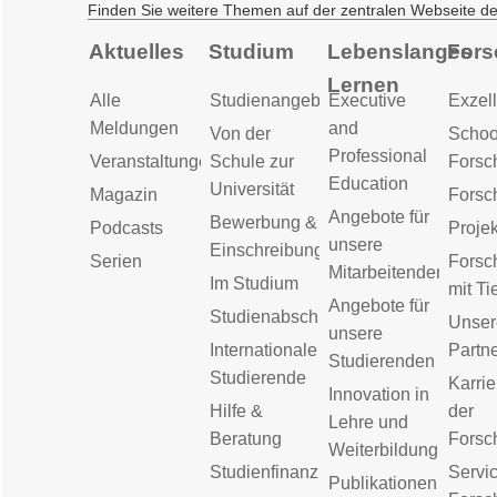
Finden Sie weitere Themen auf der zentralen Webseite d
Aktuelles
Studium
Lebenslanges
Fors
Lernen
Alle
Studienangebot
Executive
Exzell
Meldungen
and
Von der
Schoo
Professional
Veranstaltungen
Schule zur
Forsc
Education
Universität
Magazin
Forsc
Angebote für
Bewerbung &
Podcasts
Proje
unsere
Einschreibung
Serien
Forsc
Mitarbeitenden
Im Studium
mit Ti
Angebote für
Studienabschluss
Unser
unsere
Internationale
Partn
Studierenden
Studierende
Karrie
Innovation in
Hilfe &
der
Lehre und
Beratung
Forsc
Weiterbildung
Studienfinanzierung
Servic
Publikationen