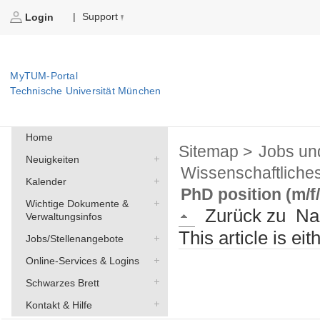
Support
|
Login
MyTUM-Portal
Technische Universität München
Home
Sitemap >
Jobs un
Neuigkeiten
Wissenschaftliche
Kalender
PhD position (m/f
Wichtige Dokumente &
Zurück zu
Na
Verwaltungsinfos
This article is ei
Jobs/Stellenangebote
Online-Services & Logins
Schwarzes Brett
Kontakt & Hilfe