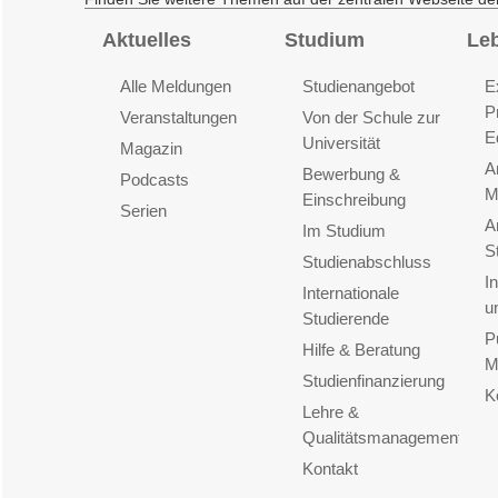
Aktuelles
Studium
Le
Alle Meldungen
Studienangebot
E
P
Veranstaltungen
Von der Schule zur
E
Universität
Magazin
A
Bewerbung &
Podcasts
M
Einschreibung
Serien
A
Im Studium
S
Studienabschluss
I
Internationale
u
Studierende
P
Hilfe & Beratung
M
Studienfinanzierung
K
Lehre &
Qualitätsmanagement
Kontakt