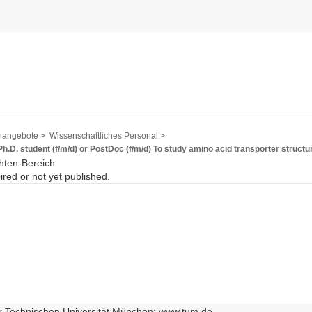
nangebote >
Wissenschaftliches Personal >
Ph.D. student (f/m/d) or PostDoc (f/m/d) To study amino acid transporter structu
hten-Bereich
pired or not yet published.
r Technischen Universität München: www.tum.de