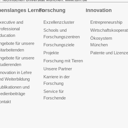
benslanges Lernen
Forschung
Innovation
xecutive and
Exzellenzcluster
Entrepreneurship
rofessional
Schools und
Wirtschaftskooperat
ducation
Forschungszentren
Ökosystem
ngebote für unsere
Forschungsziele
München
itarbeitenden
Projekte
Patente und Lizenz
ngebote für unsere
Forschung mit Tieren
tudierenden
Unsere Partner
nnovation in Lehre
Karriere in der
nd Weiterbildung
Forschung
ublikationen und
Service für
edienbeiträge
Forschende
ontakt