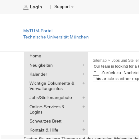
Support
|
Login
MyTUM-Portal
Technische Universität München
Home
Sitemap >
Jobs und Stelle
Neuigkeiten
Our team is looking for a 
Zurück zu
Nachric
Kalender
This article is either ex
Wichtige Dokumente &
Verwaltungsinfos
Jobs/Stellenangebote
Online-Services &
Logins
Schwarzes Brett
Kontakt & Hilfe
Finden Sie weitere Themen auf der zentralen Webseite de