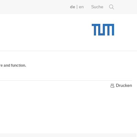
|
de
en
Suche
re and function.
Drucken