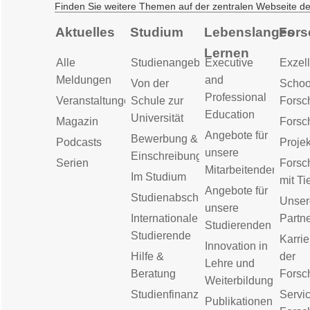
Finden Sie weitere Themen auf der zentralen Webseite d
Aktuelles
Studium
Lebenslanges
Fors
Lernen
Alle
Studienangebot
Executive
Exzell
Meldungen
and
Von der
Schoo
Professional
Veranstaltungen
Schule zur
Forsc
Education
Universität
Magazin
Forsc
Angebote für
Bewerbung &
Podcasts
Proje
unsere
Einschreibung
Serien
Forsc
Mitarbeitenden
Im Studium
mit Ti
Angebote für
Studienabschluss
Unser
unsere
Internationale
Partn
Studierenden
Studierende
Karrie
Innovation in
Hilfe &
der
Lehre und
Beratung
Forsc
Weiterbildung
Studienfinanzierung
Servic
Publikationen