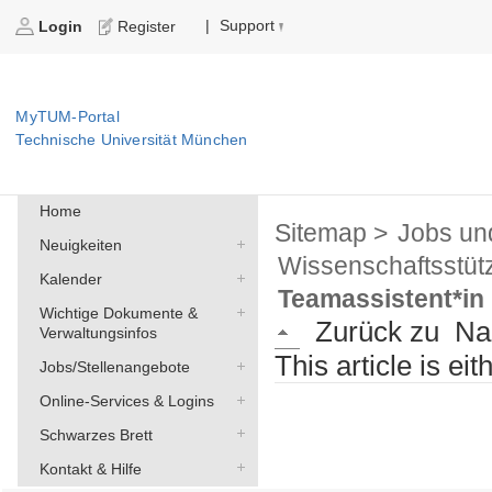
Support
|
Login
Register
MyTUM-Portal
Technische Universität München
Home
Sitemap >
Jobs un
Neuigkeiten
Wissenschaftsstüt
Kalender
Teamassistent*in (
Wichtige Dokumente &
Zurück zu
Na
Verwaltungsinfos
This article is ei
Jobs/Stellenangebote
Online-Services & Logins
Schwarzes Brett
Kontakt & Hilfe