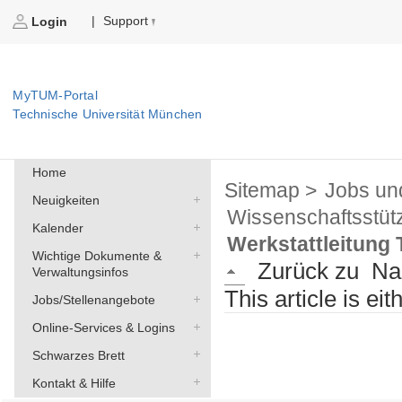
Support
|
Login
MyTUM-Portal
Technische Universität München
Home
Sitemap >
Jobs un
Neuigkeiten
Wissenschaftsstüt
Kalender
Werkstattleitung
Wichtige Dokumente &
Zurück zu
Na
Verwaltungsinfos
This article is ei
Jobs/Stellenangebote
Online-Services & Logins
Schwarzes Brett
Kontakt & Hilfe