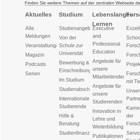
Finden Sie weitere Themen auf der zentralen Webseite d
Aktuelles
Studium
Lebenslanges
Fors
Lernen
Alle
Studienangebot
Executive
Exzell
Meldungen
and
Von der
Schoo
Professional
Veranstaltungen
Schule zur
Forsc
Education
Universität
Magazin
Forsc
Angebote für
Bewerbung &
Podcasts
Proje
unsere
Einschreibung
Serien
Forsc
Mitarbeitenden
Im Studium
mit Ti
Angebote für
Studienabschluss
Unser
unsere
Internationale
Partn
Studierenden
Studierende
Karrie
Innovation in
Hilfe &
der
Lehre und
Beratung
Forsc
Weiterbildung
Studienfinanzierung
Servic
Publikationen