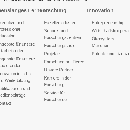
benslanges Lernen
Forschung
Innovation
xecutive and
Exzellenzcluster
Entrepreneurship
rofessional
Schools und
Wirtschaftskooperat
ducation
Forschungszentren
Ökosystem
ngebote für unsere
Forschungsziele
München
itarbeitenden
Projekte
Patente und Lizenz
ngebote für unsere
Forschung mit Tieren
tudierenden
Unsere Partner
nnovation in Lehre
Karriere in der
nd Weiterbildung
Forschung
ublikationen und
Service für
edienbeiträge
Forschende
ontakt