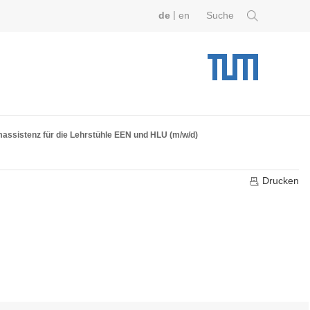
|
de
en
Suche
massistenz für die Lehrstühle EEN und HLU (m/w/d)
Drucken