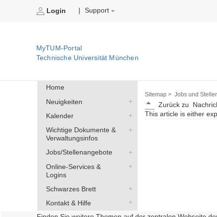
Support
|
Login
MyTUM-Portal
Technische Universität München
Home
Sitemap >
Jobs und Stelle
Neuigkeiten
Zurück zu
Nachric
This article is either ex
Kalender
Wichtige Dokumente &
Verwaltungsinfos
Jobs/Stellenangebote
Online-Services &
Logins
Schwarzes Brett
Kontakt & Hilfe
Finden Sie weitere Themen auf der zentralen Webseite de