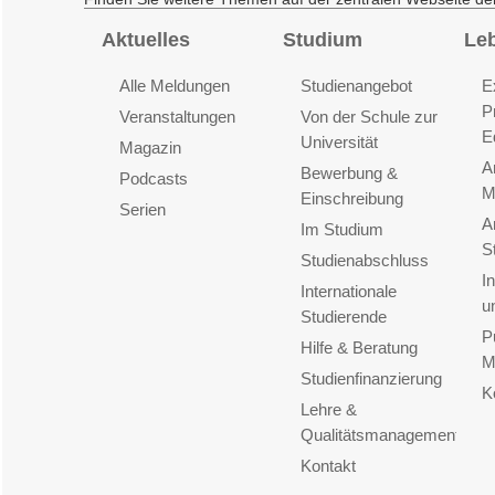
Aktuelles
Studium
Le
Alle Meldungen
Studienangebot
E
P
Veranstaltungen
Von der Schule zur
E
Universität
Magazin
A
Bewerbung &
Podcasts
M
Einschreibung
Serien
A
Im Studium
S
Studienabschluss
I
Internationale
u
Studierende
P
Hilfe & Beratung
M
Studienfinanzierung
K
Lehre &
Qualitätsmanagement
Kontakt