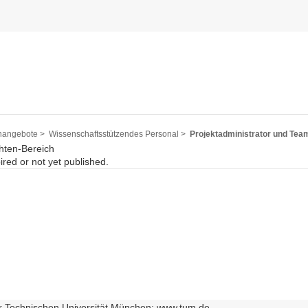
nangebote >
Wissenschaftsstützendes Personal >
Projektadministrator und Tea
hten-Bereich
pired or not yet published.
r Technischen Universität München: www.tum.de