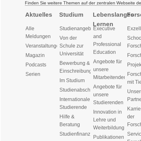
Finden Sie weitere Themen auf der zentralen Webseite d
Aktuelles
Studium
Lebenslanges
Fors
Lernen
Alle
Studienangebot
Executive
Exzell
Meldungen
and
Von der
Schoo
Professional
Veranstaltungen
Schule zur
Forsc
Education
Universität
Magazin
Forsc
Angebote für
Bewerbung &
Podcasts
Proje
unsere
Einschreibung
Serien
Forsc
Mitarbeitenden
Im Studium
mit Ti
Angebote für
Studienabschluss
Unser
unsere
Internationale
Partn
Studierenden
Studierende
Karrie
Innovation in
Hilfe &
der
Lehre und
Beratung
Forsc
Weiterbildung
Studienfinanzierung
Servic
Publikationen