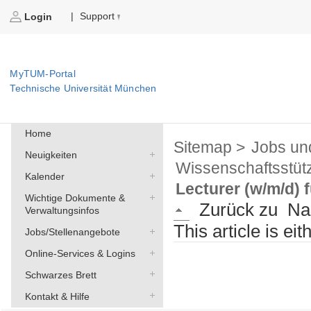
Support
|
Login
MyTUM-Portal
Technische Universität München
Home
Sitemap >
Jobs un
Neuigkeiten
Wissenschaftsstüt
Kalender
Lecturer (w/m/d) 
Wichtige Dokumente &
Zurück zu
Na
Verwaltungsinfos
This article is ei
Jobs/Stellenangebote
Online-Services & Logins
Schwarzes Brett
Kontakt & Hilfe