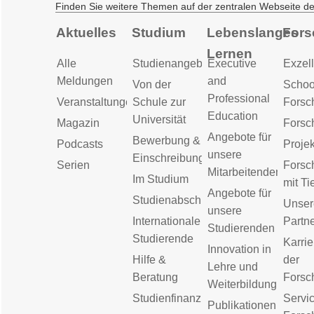
Finden Sie weitere Themen auf der zentralen Webseite d
Aktuelles
Studium
Lebenslanges
Fors
Lernen
Alle
Studienangebot
Executive
Exzell
Meldungen
and
Von der
Schoo
Professional
Veranstaltungen
Schule zur
Forsc
Education
Universität
Magazin
Forsc
Angebote für
Bewerbung &
Podcasts
Proje
unsere
Einschreibung
Serien
Forsc
Mitarbeitenden
Im Studium
mit Ti
Angebote für
Studienabschluss
Unser
unsere
Internationale
Partn
Studierenden
Studierende
Karrie
Innovation in
Hilfe &
der
Lehre und
Beratung
Forsc
Weiterbildung
Studienfinanzierung
Servic
Publikationen