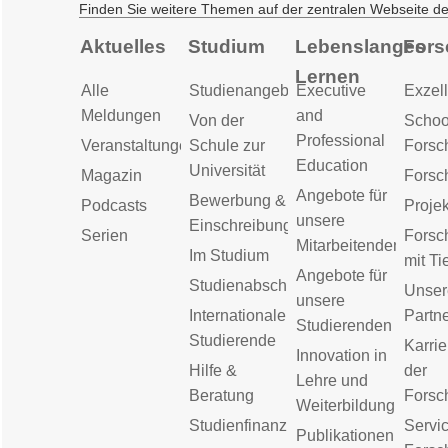
Finden Sie weitere Themen auf der zentralen Webseite d
Aktuelles
Studium
Lebenslanges
Fors
Lernen
Alle
Studienangebot
Executive
Exzell
Meldungen
and
Von der
Schoo
Professional
Veranstaltungen
Schule zur
Forsc
Education
Universität
Magazin
Forsc
Angebote für
Bewerbung &
Podcasts
Proje
unsere
Einschreibung
Serien
Forsc
Mitarbeitenden
Im Studium
mit Ti
Angebote für
Studienabschluss
Unser
unsere
Internationale
Partn
Studierenden
Studierende
Karrie
Innovation in
Hilfe &
der
Lehre und
Beratung
Forsc
Weiterbildung
Studienfinanzierung
Servic
Publikationen