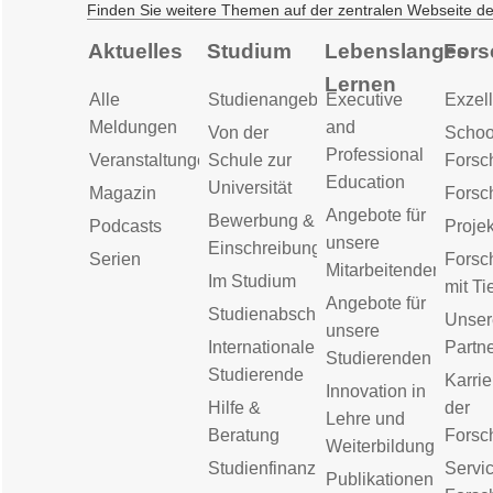
Finden Sie weitere Themen auf der zentralen Webseite d
Aktuelles
Studium
Lebenslanges
Fors
Lernen
Alle
Studienangebot
Executive
Exzell
Meldungen
and
Von der
Schoo
Professional
Veranstaltungen
Schule zur
Forsc
Education
Universität
Magazin
Forsc
Angebote für
Bewerbung &
Podcasts
Proje
unsere
Einschreibung
Serien
Forsc
Mitarbeitenden
Im Studium
mit Ti
Angebote für
Studienabschluss
Unser
unsere
Internationale
Partn
Studierenden
Studierende
Karrie
Innovation in
Hilfe &
der
Lehre und
Beratung
Forsc
Weiterbildung
Studienfinanzierung
Servic
Publikationen