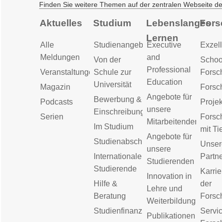
Finden Sie weitere Themen auf der zentralen Webseite d
Aktuelles
Studium
Lebenslanges
Fors
Lernen
Alle
Studienangebot
Executive
Exzell
Meldungen
and
Von der
Schoo
Professional
Veranstaltungen
Schule zur
Forsc
Education
Universität
Magazin
Forsc
Angebote für
Bewerbung &
Podcasts
Proje
unsere
Einschreibung
Serien
Forsc
Mitarbeitenden
Im Studium
mit Ti
Angebote für
Studienabschluss
Unser
unsere
Internationale
Partn
Studierenden
Studierende
Karrie
Innovation in
Hilfe &
der
Lehre und
Beratung
Forsc
Weiterbildung
Studienfinanzierung
Servic
Publikationen