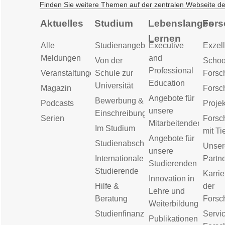
Finden Sie weitere Themen auf der zentralen Webseite d
Aktuelles
Studium
Lebenslanges
Fors
Lernen
Alle
Studienangebot
Executive
Exzell
Meldungen
and
Von der
Schoo
Professional
Veranstaltungen
Schule zur
Forsc
Education
Universität
Magazin
Forsc
Angebote für
Bewerbung &
Podcasts
Proje
unsere
Einschreibung
Serien
Forsc
Mitarbeitenden
Im Studium
mit Ti
Angebote für
Studienabschluss
Unser
unsere
Internationale
Partn
Studierenden
Studierende
Karrie
Innovation in
Hilfe &
der
Lehre und
Beratung
Forsc
Weiterbildung
Studienfinanzierung
Servic
Publikationen