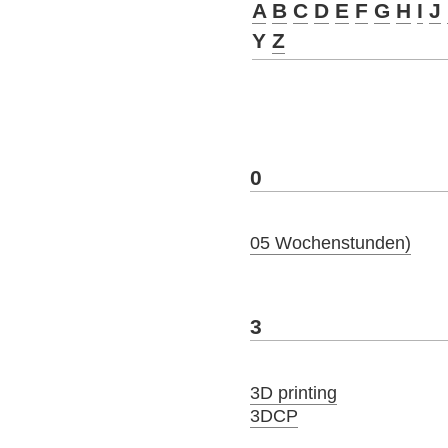
A
B
C
D
E
F
G
H
I
J
Y
Z
0
05 Wochenstunden)
3
3D printing
3DCP