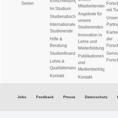
Einschreibung
Serien
Forsc
Mitarbeitenden
Im Studium
mit Ti
Angebote für
Studienabschluss
Unser
unsere
Internationale
Partn
Studierenden
Studierende
Karrie
Innovation in
Hilfe &
der
Lehre und
Beratung
Forsc
Weiterbildung
Studienfinanzierung
Servic
Publikationen
Forsc
Lehre &
und
Qualitätsmanagement
Medienbeiträge
Kontakt
Kontakt
Jobs
Feedback
Presse
Datenschutz