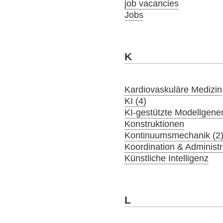
job vacancies
Jobs
K
Kardiovaskuläre Medizin
KI (4)
KI-gestützte Modellgener
Konstruktionen
Kontinuumsmechanik (2
Koordination & Administr
Künstliche Intelligenz
L