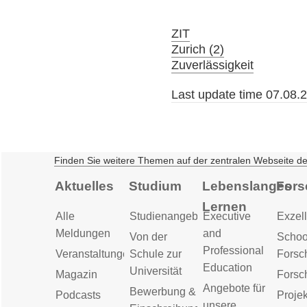
ZIT
Zurich (2)
Zuverlässigkeit
Last update time 07.08.
Finden Sie weitere Themen auf der zentralen Webseite d
Aktuelles
Studium
Lebenslanges
Fors
Lernen
Alle
Studienangebot
Executive
Exzell
Meldungen
and
Von der
Schoo
Professional
Veranstaltungen
Schule zur
Forsc
Education
Universität
Magazin
Forsc
Angebote für
Bewerbung &
Podcasts
Proje
unsere