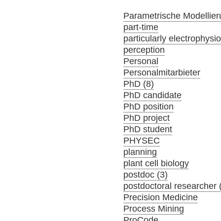
Parametrische Modellier
part-time
particularly electrophysi
perception
Personal
Personalmitarbieter
PhD (8)
PhD candidate
PhD position
PhD project
PhD student
PHYSEC
planning
plant cell biology
postdoc (3)
postdoctoral researcher 
Precision Medicine
Process Mining
ProCode