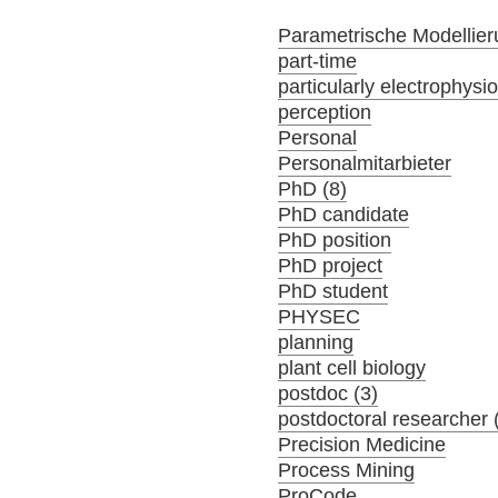
Parametrische Modellier
part-time
particularly electrophysi
perception
Personal
Personalmitarbieter
PhD (8)
PhD candidate
PhD position
PhD project
PhD student
PHYSEC
planning
plant cell biology
postdoc (3)
postdoctoral researcher 
Precision Medicine
Process Mining
ProCode