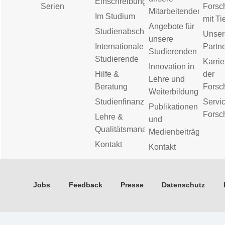
Einschreibung
Serien
Forsc
Mitarbeitenden
Im Studium
mit Ti
Angebote für
Studienabschluss
Unser
unsere
Internationale
Partn
Studierenden
Studierende
Karrie
Innovation in
Hilfe &
der
Lehre und
Beratung
Forsc
Weiterbildung
Studienfinanzierung
Servic
Publikationen
Forsc
Lehre &
und
Qualitätsmanagement
Medienbeiträge
Kontakt
Kontakt
Jobs
Feedback
Presse
Datenschutz