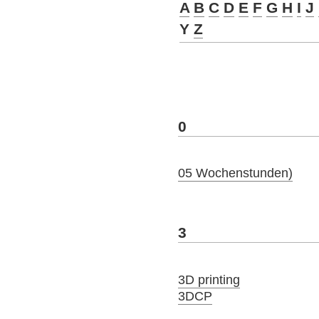
A
B
C
D
E
F
G
H
I
J
Y
Z
0
05 Wochenstunden)
3
3D printing
3DCP