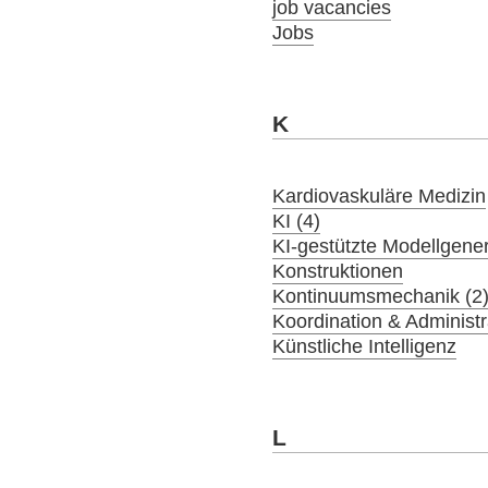
job vacancies
Jobs
K
Kardiovaskuläre Medizin
KI (4)
KI-gestützte Modellgener
Konstruktionen
Kontinuumsmechanik (2
Koordination & Administr
Künstliche Intelligenz
L