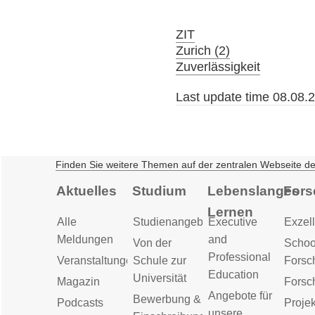
ZIT
Zurich (2)
Zuverlässigkeit
Last update time 08.08.
Finden Sie weitere Themen auf der zentralen Webseite d
Aktuelles
Studium
Lebenslanges
Fors
Lernen
Alle
Studienangebot
Executive
Exzell
Meldungen
and
Von der
Schoo
Professional
Veranstaltungen
Schule zur
Forsc
Education
Universität
Magazin
Forsc
Angebote für
Bewerbung &
Podcasts
Proje
unsere