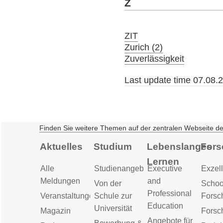
Z
ZIT
Zurich (2)
Zuverlässigkeit
Last update time 07.08.
Finden Sie weitere Themen auf der zentralen Webseite d
Aktuelles
Studium
Lebenslanges
Fors
Lernen
Alle
Studienangebot
Executive
Exzell
Meldungen
and
Von der
Schoo
Professional
Veranstaltungen
Schule zur
Forsc
Education
Universität
Magazin
Forsc
Angebote für