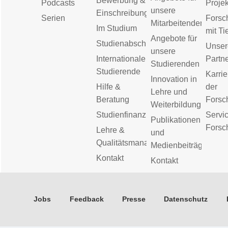
Bewerbung &
Podcasts
Proje
unsere
Einschreibung
Serien
Forsc
Mitarbeitenden
Im Studium
mit Ti
Angebote für
Studienabschluss
Unser
unsere
Internationale
Partn
Studierenden
Studierende
Karrie
Innovation in
Hilfe &
der
Lehre und
Beratung
Forsc
Weiterbildung
Studienfinanzierung
Servic
Publikationen
Forsc
Lehre &
und
Qualitätsmanagement
Medienbeiträge
Kontakt
Kontakt
Jobs
Feedback
Presse
Datenschutz