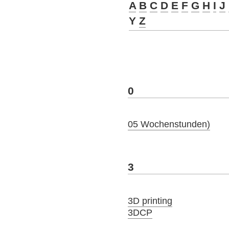
A
B
C
D
E
F
G
H
I
J
Y
Z
0
05 Wochenstunden)
3
3D printing
3DCP