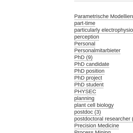
Parametrische Modellier
part-time
particularly electrophysi
perception
Personal
Personalmitarbieter
PhD (9)
PhD candidate
PhD position
PhD project
PhD student
PHYSEC
planning
plant cell biology
postdoc (3)
postdoctoral researcher 
Precision Medicine
Process Mining