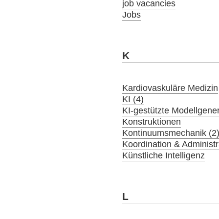
job vacancies
Jobs
K
Kardiovaskuläre Medizin
KI (4)
KI-gestützte Modellgener
Konstruktionen
Kontinuumsmechanik (2
Koordination & Administr
Künstliche Intelligenz
L