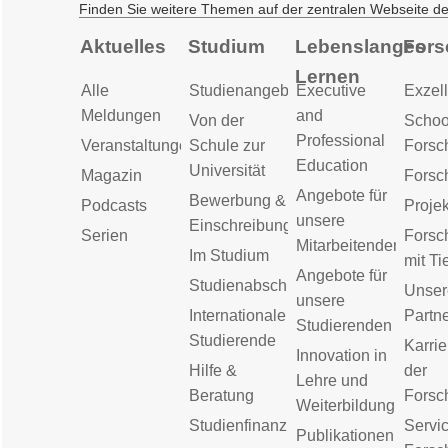
Finden Sie weitere Themen auf der zentralen Webseite d
Aktuelles
Studium
Lebenslanges
Fors
Lernen
Alle
Studienangebot
Executive
Exzell
Meldungen
and
Von der
Schoo
Professional
Veranstaltungen
Schule zur
Forsc
Education
Universität
Magazin
Forsc
Angebote für
Bewerbung &
Podcasts
Proje
unsere
Einschreibung
Serien
Forsc
Mitarbeitenden
Im Studium
mit Ti
Angebote für
Studienabschluss
Unser
unsere
Internationale
Partn
Studierenden
Studierende
Karrie
Innovation in
Hilfe &
der
Lehre und
Beratung
Forsc
Weiterbildung
Studienfinanzierung
Servic
Publikationen