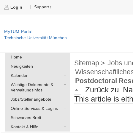
Support
|
Login
MyTUM-Portal
Technische Universität München
Home
Sitemap >
Jobs un
Neuigkeiten
Wissenschaftliche
Kalender
Postdoctoral Rese
Wichtige Dokumente &
Zurück zu
Na
Verwaltungsinfos
This article is ei
Jobs/Stellenangebote
Online-Services & Logins
Schwarzes Brett
Kontakt & Hilfe