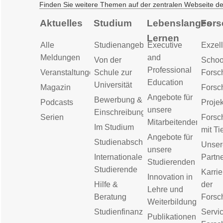
Finden Sie weitere Themen auf der zentralen Webseite d
Aktuelles
Studium
Lebenslanges
Fors
Lernen
Alle
Studienangebot
Executive
Exzell
Meldungen
and
Von der
Schoo
Professional
Veranstaltungen
Schule zur
Forsc
Education
Universität
Magazin
Forsc
Angebote für
Bewerbung &
Podcasts
Proje
unsere
Einschreibung
Serien
Forsc
Mitarbeitenden
Im Studium
mit Ti
Angebote für
Studienabschluss
Unser
unsere
Internationale
Partn
Studierenden
Studierende
Karrie
Innovation in
Hilfe &
der
Lehre und
Beratung
Forsc
Weiterbildung
Studienfinanzierung
Servic
Publikationen