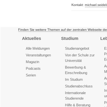
Kontakt:
michael.seide
Finden Sie weitere Themen auf der zentralen Webseite de
Aktuelles
Studium
Le
Alle Meldungen
Studienangebot
E
P
Veranstaltungen
Von der Schule zur
E
Universität
Magazin
A
Bewerbung &
Podcasts
M
Einschreibung
Serien
A
Im Studium
S
Studienabschluss
I
Internationale
u
Studierende
P
Hilfe & Beratung