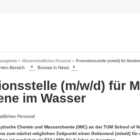
nangebote >
Wissenschaftliches Personal >
Promotionsstelle (m/w/d) für Monit
hten-Bereich
Browse in News
onsstelle (m/w/d) für 
ene im Wasser
ftliches Personal
lytische Chemie und Wasserchemie (IWC) an der TUM School of Nat
ems zum nächst möglichen Zeitpunkt einen Doktorand (m/w/d) für 