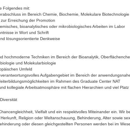
e Folgendes mit:
erabschluss im Bereich Chemie, Biochemie, Molekulare Biotechnologi
 zur Erreichung der Promotion
hemisches, bioanalytisches oder mikrobiologisches Arbeiten im Labor
ntnisse in Wort und Schrift
 und lösungsorientierte Denkweise
nd hochmoderne Techniken im Bereich der Bioanalytik, Oberflächenche
obiologie und Molekularbiologie
uropäischen Umfeld
d verantwortungsvolles Aufgabengebiet im Bereich der anwendungsnah
d Weiterbildungsmöglichkeiten im Rahmen des Graduate Center NAT
nd kollegiale Arbeitsatmosphäre mit flachen Hierarchien und viel Platz
Diversität
Chancengleichheit, Vielfalt und ein respektvolles Miteinander ein. Wi
 Herkunft, Religion oder Weltanschauung, Behinderung, Alter sowie sexu
inderung oder diesen gleichgestellten Personen werden bei im Wesent