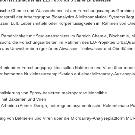
ition ist zunächst als E13 / 65% für 3 Jahre zu besetzen.
lytische Chemie und Wasserchemie ist am Forschungscampus Garching 
gsprofil der Arbeitsgruppe Bioanalytics & Microanalytical Systems lie
asser, Luft, Lebensmitteln oder Körperflüssigkeiten im Rahmen von One
e Persönlichkeit mit Studienabschluss im Bereich Chemie, Biochemie,
sucht, die Forschungsarbeiten im Rahmen des EU-Projektes UrbaQuantum
n aus Umweltproben (geklärtes Abwasser, Trinkwasser und Oberflächen
eitenden Forschungsprojektes sollen Bakterien und Viren über monoli
er isotherme Nukleinsäureamplifikation auf einer Microarray-Auslesepl
nalisierung von Epoxy-basierten makroporöse Monolithe
e mit Bakterien und Viren
es Arbeiten (Primer-Design, heterogene asymmetrische Rekombinase P
ung von Bakterien und Viren über die Microarray-Analyseplattform MC