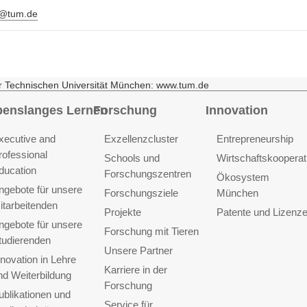
l@tum.de
r Technischen Universität München: www.tum.de
benslanges Lernen
Forschung
Innovation
xecutive and
Exzellenzcluster
Entrepreneurship
rofessional
Schools und
Wirtschaftskooperat
ducation
Forschungszentren
Ökosystem
ngebote für unsere
Forschungsziele
München
itarbeitenden
Projekte
Patente und Lizenz
ngebote für unsere
Forschung mit Tieren
tudierenden
Unsere Partner
nnovation in Lehre
Karriere in der
nd Weiterbildung
Forschung
ublikationen und
Service für