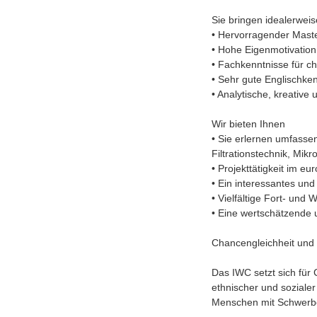
Sie bringen idealerweis
• Hervorragender Mast
• Hohe Eigenmotivation
• Fachkenntnisse für c
• Sehr gute Englischken
• Analytische, kreative
Wir bieten Ihnen
• Sie erlernen umfasse
Filtrationstechnik, Mikr
• Projekttätigkeit im e
• Ein interessantes un
• Vielfältige Fort- un
• Eine wertschätzende u
Chancengleichheit und 
Das IWC setzt sich für 
ethnischer und sozialer
Menschen mit Schwerbeh