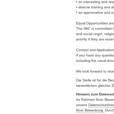
• an interesting and res
• diverse training and 
• an appreciative and c
Equal Opportunities and
The IWC is committed to
and social origin, religi
priority if they are ess
Contact and Application
If you have any questio
including the usual doc
We look forward to rece
Die Stelle ist für die
wesentlichen gleicher E
Hinweis zum Datensc
Im Rahmen Ihrer Bewerb
unsere
Datenschutzhin
Ihrer Bewerbung.
Durch