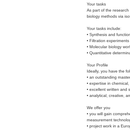
Your tasks
As part of the research 
biology methods via iso
Your tasks include:
• Synthesis and functi
• Filtration experiments
• Molecular biology wo
• Quantitative determin
Your Profile
Ideally, you have the fo
• an outstanding master
• expertise in chemical,
• excellent written and 
• analytical, creative, a
We offer you
• you will gain compreh
measurement technology,
• project work in a Eu