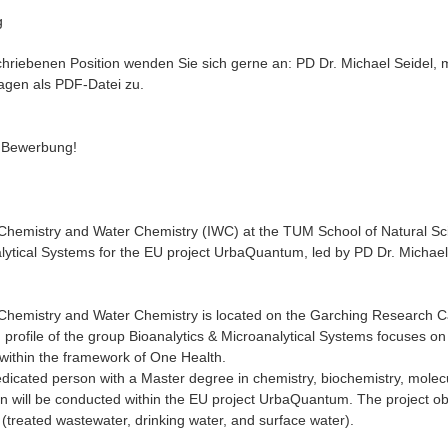
g
hriebenen Position wenden Sie sich gerne an: PD Dr. Michael Seidel,
lagen als PDF-Datei zu.
e Bewerbung!
 Chemistry and Water Chemistry (IWC) at the TUM School of Natural Sci
ytical Systems for the EU project UrbaQuantum, led by PD Dr. Michael Se
.
l Chemistry and Water Chemistry is located on the Garching Research 
profile of the group Bioanalytics & Microanalytical Systems focuses on 
s within the framework of One Health.
dicated person with a Master degree in chemistry, biochemistry, molec
on will be conducted within the EU project UrbaQuantum. The project obje
treated wastewater, drinking water, and surface water).