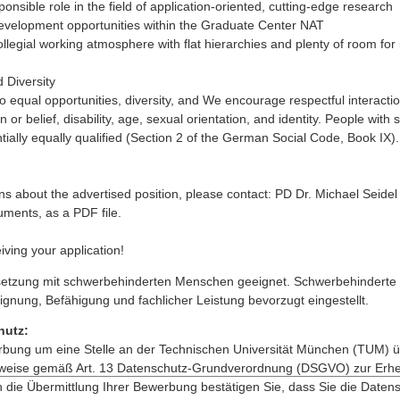
ponsible role in the field of application-oriented, cutting-edge research
development opportunities within the Graduate Center NAT
ollegial working atmosphere with flat hierarchies and plenty of room for
 Diversity
 equal opportunities, diversity, and We encourage respectful interactio
on or belief, disability, age, sexual orientation, and identity. People with 
entially equally qualified (Section 2 of the German Social Code, Book IX).
ns about the advertised position, please contact: PD Dr. Michael Seidel
uments, as a PDF file.
iving your application!
 Besetzung mit schwerbehinderten Menschen geeignet. Schwerbehinder
ignung, Befähigung und fachlicher Leistung bevorzugt eingestellt.
hutz:
ung um eine Stelle an der Technischen Universität München (TUM) üb
weise gemäß Art. 13 Datenschutz-Grundverordnung (DSGVO) zur Erh
 die Übermittlung Ihrer Bewerbung bestätigen Sie, dass Sie die Dat