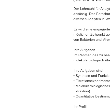
geleitet wird. Die Pos
Der Lehrstuhl für Ana
ansässig. Das Forschun
diversen Analyten in W
Es wird eine engagiert
möglichen Zeitpunkt ge
von Bakterien und Vire
Ihre Aufgaben
Im Rahmen des zu bearb
molekularbiologisch üb
Ihre Aufgaben sind:
• Synthese und Funktio
• Filtrationsexperiment
• Molekularbiologisch
Extraktion)
• Quantitative Bestimm
Ihr Profil