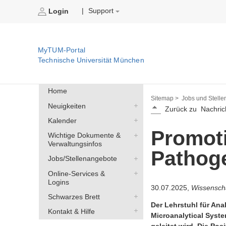
Support
|
Login
MyTUM-Portal
Technische Universität München
Home
Sitemap >
Jobs und Stelle
Neuigkeiten
Zurück zu
Nachric
Kalender
Promoti
Wichtige Dokumente &
Verwaltungsinfos
Pathog
Jobs/Stellenangebote
Online-Services &
Logins
30.07.2025,
Wissenscha
Schwarzes Brett
Der Lehrstuhl für Ana
Kontakt & Hilfe
Microanalytical Syst