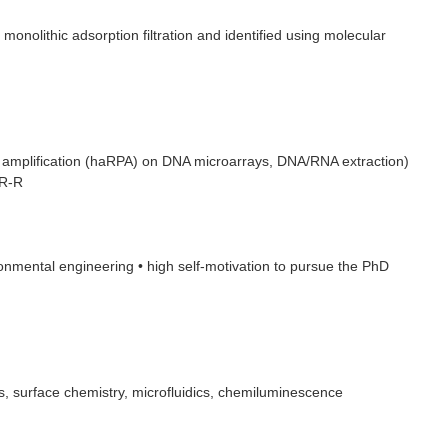
monolithic adsorption filtration and identified using molecular
amplification (haRPA) on DNA microarrays, DNA/RNA extraction)
CR-R
ronmental engineering • high self-motivation to pursue the PhD
cs, surface chemistry, microfluidics, chemiluminescence