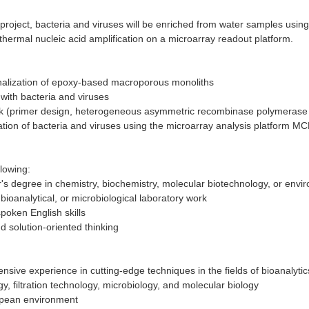
project, bacteria and viruses will be enriched from water samples using 
thermal nucleic acid amplification on a microarray readout platform.
onalization of epoxy-based macroporous monoliths
 with bacteria and viruses
rk (primer design, heterogeneous asymmetric recombinase polymerase 
ation of bacteria and viruses using the microarray analysis platform M
llowing:
's degree in chemistry, biochemistry, molecular biotechnology, or envi
 bioanalytical, or microbiological laboratory work
spoken English skills
nd solution-oriented thinking
ensive experience in cutting-edge techniques in the fields of bioanalyti
 filtration technology, microbiology, and molecular biology
ropean environment