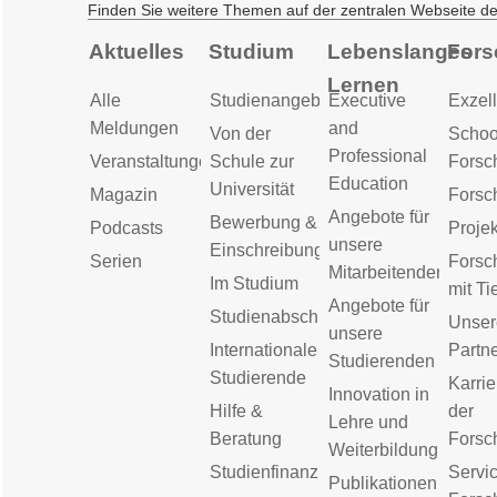
Finden Sie weitere Themen auf der zentralen Webseite d
Aktuelles
Studium
Lebenslanges
Fors
Lernen
Alle
Studienangebot
Executive
Exzell
Meldungen
and
Von der
Schoo
Professional
Veranstaltungen
Schule zur
Forsc
Education
Universität
Magazin
Forsc
Angebote für
Bewerbung &
Podcasts
Proje
unsere
Einschreibung
Serien
Forsc
Mitarbeitenden
Im Studium
mit Ti
Angebote für
Studienabschluss
Unser
unsere
Internationale
Partn
Studierenden
Studierende
Karrie
Innovation in
Hilfe &
der
Lehre und
Beratung
Forsc
Weiterbildung
Studienfinanzierung
Servic
Publikationen