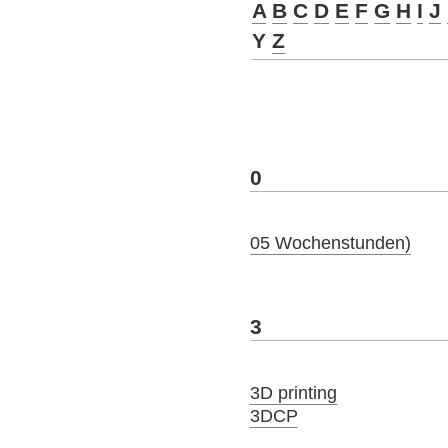
A
B
C
D
E
F
G
H
I
J
Y
Z
0
05 Wochenstunden)
3
3D printing
3DCP