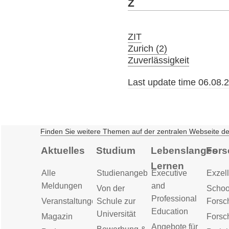
Z
ZIT
Zurich (2)
Zuverlässigkeit
Last update time 06.08.
Finden Sie weitere Themen auf der zentralen Webseite d
Aktuelles
Studium
Lebenslanges
Fors
Lernen
Alle
Studienangebot
Executive
Exzell
Meldungen
and
Von der
Schoo
Professional
Veranstaltungen
Schule zur
Forsc
Education
Universität
Magazin
Forsc
Angebote für