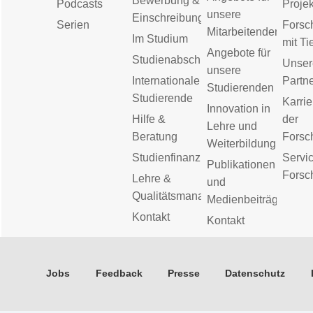
Bewerbung &
Podcasts
Proje
unsere
Einschreibung
Serien
Forsc
Mitarbeitenden
Im Studium
mit Ti
Angebote für
Studienabschluss
Unser
unsere
Internationale
Partn
Studierenden
Studierende
Karrie
Innovation in
Hilfe &
der
Lehre und
Beratung
Forsc
Weiterbildung
Studienfinanzierung
Servic
Publikationen
Forsc
Lehre &
und
Qualitätsmanagement
Medienbeiträge
Kontakt
Kontakt
Jobs
Feedback
Presse
Datenschutz