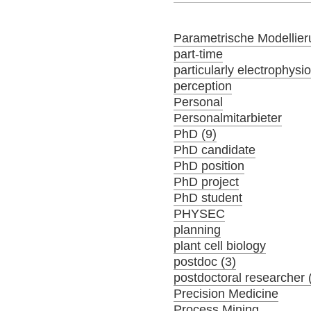
Parametrische Modellier
part-time
particularly electrophysi
perception
Personal
Personalmitarbieter
PhD (9)
PhD candidate
PhD position
PhD project
PhD student
PHYSEC
planning
plant cell biology
postdoc (3)
postdoctoral researcher 
Precision Medicine
Process Mining