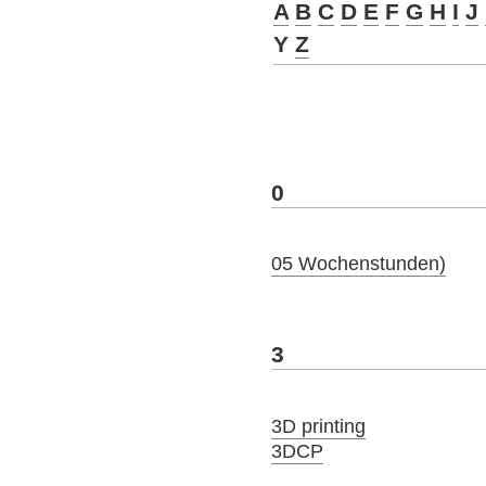
A
B
C
D
E
F
G
H
I
J
Y
Z
0
05 Wochenstunden)
3
3D printing
3DCP