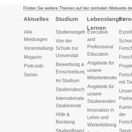
Finden Sie weitere Themen auf der zentralen Webseite d
Aktuelles
Studium
Lebenslanges
Fors
Lernen
Alle
Studienangebot
Executive
Exzell
Meldungen
and
Von der
Schoo
Professional
Veranstaltungen
Schule zur
Forsc
Education
Universität
Magazin
Forsc
Angebote für
Bewerbung &
Podcasts
Proje
unsere
Einschreibung
Serien
Forsc
Mitarbeitenden
Im Studium
mit Ti
Angebote für
Studienabschluss
Unser
unsere
Internationale
Partn
Studierenden
Studierende
Karrie
Innovation in
Hilfe &
der
Lehre und
Beratung
Forsc
Weiterbildung
Studienfinanzierung
Servic